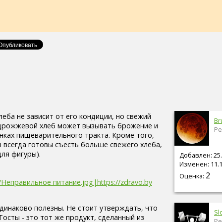
леба не зависит от его кондиции, но свежий
Br
 дрожжевой хлеб может вызывать брожение и
Ре
енках пищеварительного тракта. Кроме того,
ы всегда готовы съесть больше свежего хлеба,
для фигуры).
Добавлен: 25.
Изменен: 11.1
2
Оценка:
es/Неправильное питание.jpg|https://zdravo.by
одинаково полезны. Не стоит утверждать, что
Sl
Тосты - это тот же продукт, сделанный из
Ре