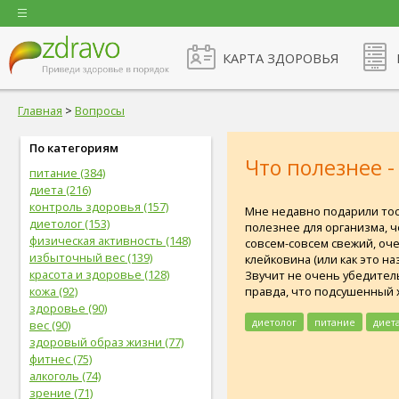
КАРТА ЗДОРОВЬЯ
Главная
>
Вопросы
По категориям
Что полезнее -
питание (384)
диета (216)
контроль здоровья (157)
Мне недавно подарили тост
диетолог (153)
полезнее для организма, ч
физическая активность (148)
совсем-совсем свежий, оче
избыточный вес (139)
клейковина (или как это н
красота и здоровье (128)
Звучит не очень убедитель
правда, что подсушенный 
кожа (92)
здоровье (90)
диетолог
питание
диет
вес (90)
здоровый образ жизни (77)
фитнес (75)
алкоголь (74)
зрение (71)