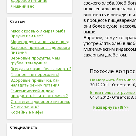
Здоровое питание
живот (29)
свежего хлеба. Хлеб бо
Лишний вес
болезни сердца и сосудов (28)
полезен для пищеварите
упражнения (27)
впитывать и выводить 
сахар (26)
в процессе пищеварения.
Статьи
овощи (25)
они более сухие, нескол
Мясо с кровью и сырая рыба.
мышцы (24)
выше.
Вредно или нет?
витамины (24)
Впрочем, кому что нрави
Морепродукты: польза и вред
позвоночник (24)
употреблять хлеб в любо
Базовые принципы здорового
сон (24)
гликемическим индексом
питания
общий анализ крови (23)
сахарным диабетом.
Зерновые продукты. Чем
болезни опорно-двигательной
грубее, тем лучше!
системы, травмы (23)
Всегда ли сахар - белая смерть?
Похожие вопро
опорно-двигательная
Главное - не пересолить!
система (22)
Не могу жить без чипсо
Здоровые привычки. Как
пищеварительная система (22)
30.12.2011 - Ответов: 1
наладить режим питания
голова (22)
Гликемический индекс
В чем польза отрубных
физическая форма (22)
продуктов. На что он влияет?
04.01.2012 - Ответов: 3,
сигареты (22)
Стратегия здорового питания.
дети (22)
С чего начать?
Развернуть (8) >>
вода (21)
Кофейные мифы
женские болезни (20)
инфекционные болезни (20)
Специалисты
болезни органов дыхания (19)
дыхательная система (19)