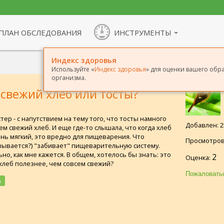
ПЛАН ОБСЛЕДОВАНИЯ
ИНСТРУМЕНТЫ
Индекс здоровья
Используйте «
Индекс здоровья
» для оценки вашего обр
организма.
 свежий хлеб или тосты?
ер - с напутствием на тему того, что тосты намного
Добавлен: 25
ем свежий хлеб. И еще где-то слышала, что когда хлеб
нь мягкий, это вредно для пищеварения. Что
Просмотров
азывается?) "забивает" пищеварительную систему.
но, как мне кажется. В общем, хотелось бы знать: это
2
Оценка:
хлеб полезнее, чем совсем свежий?
а