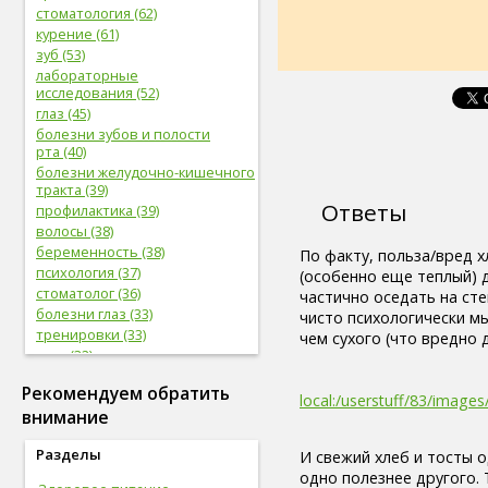
стоматология (62)
курение (61)
зуб (53)
лабораторные
исследования (52)
глаз (45)
болезни зубов и полости
рта (40)
болезни желудочно-кишечного
тракта (39)
Ответы
профилактика (39)
волосы (38)
беременность (38)
По факту, польза/вред х
психология (37)
(особенно еще теплый)
стоматолог (36)
частично оседать на ст
болезни глаз (33)
чисто психологически м
тренировки (33)
чем сухого (что вредно 
нога (32)
боль (32)
Рекомендуем обратить
фрукты (31)
local:/userstuff/83/imag
внимание
сердечно-сосудистая
система (31)
Разделы
женская половая система (31)
И свежий хлеб и тосты 
мужская половая система (29)
одно полезнее другого. 