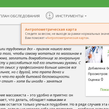
ПЛАН ОБСЛЕДОВАНИЯ
ИНСТРУМЕНТЫ
Антропометрическая карта
Следите за весом, не выходя за рамки нормальных значен
Вам поможет «
Антропометрическая карта
».
ли трудоемких дел – признак нашего века:
 того, чтобы самому мотаться по магазинам в
тюма, заплатить домработнице за генеральную
сту и расслабиться под его опытными руками. С
т смысл: у профессионала больше шансов все
Добавлена: 04
льнее, но с другой, это трата денег и
Просмотров: 
о что-то вроде бытовой беспомощности.
0
Оценка:
 стоит – хотя бы иногда – заняться
ие массажиста – это удобно и приятно: он
нает, что делать, обладает навыками и
вам остается только улечься поудобнее. Но в ряде случаев эта
ер, если вы не можете себе это позволить – особенно если ре