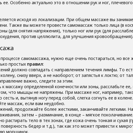
ь ее. Особенно актуально это в отношении рук и ног, плечевого
ляется исходя из локализации. При общем массаже вы занимае
мени. Также вы можете провести самомассаж только лица (в ко
оны (для снятия напряжения), только ног или рук (для расслабл
похудения, против целлюлита, для улучшения кровообращения)
сажа
 процессе самомассажа, нужно еще очень постараться, но все 
лько простых
правил
:
жений должно совпадать с направлением течения лимфы. То ес
олену, снизу вверх, а не наоборот; от запястья к локтю; от тал
правление важно, следите за этим.
 к массажу определенной конечности или зоны, расслабьте ее,
том, что мышцы не напряжены. При массаже ног, например, так
 сесть и, вытянув ногу перед собой, слегка согнуть ее в колене
йте массаж, если вам неудобно.
вижений, продолжайте более жесткими, заканчивайте легкими. Н
аживания, затем – разминание, в конце – мягкое поколачивание
о растирать тело в тех зонах, где кожа очень тонкая и сухая (г
 поверхность бедер и т.д.), так как это может привести к микр
ию морщинок.