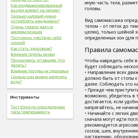
иную часть тела, размят
вредные привычки (8)
Как кондиционированный
головы.
беременность (8)
воздух влияет на легкие?
опорно-двигательная
Сколько калорий нужно
Вид самомассажа опреде
система (8)
потреблять ежедневно?
телом – от пяток до те
гигиена (8)
Очень тяжело дается
акклиматизация
целях), только шейной з
болезни желудочно-кишечного
тракта (8)
Постоянно чувствую себя
определенных зон (для 
сонной
болезни опорно-двигательной
системы, травмы (8)
Как стать здоровым?
Правила самомас
инфекционные болезни (8)
Влияние группы крови
болезни органов дыхания (7)
Просыпаюсь уставшим. Что
Чтобы навредить себе в
делать?
урологические болезни (7)
будет соблюдать неско
Влияние погоды на здоровье
мужские болезни (7)
• Направление всех дви
Сколько раз можно кипятить
антропометрия (7)
должно быть от стопы к к
воду?
рот (7)
далее. Соблюдать это на
очки (7)
• Прежде чем приступить
отбеливание зубов (7)
возможно, убедитесь в 
Инструменты
эндокринная система (7)
достигается, если удобно
потенция (7)
Тест Юнга по определению
напрягайтесь, не начина
типа темперамента
депрессия (7)
• Начинайте с легких д
зависимость (7)
сначала могут идти погл
прививки (6)
рекомендуется агрессивн
близорукость (6)
сосков, шея, внутренняя
скрининг (6)
растяжению, образован