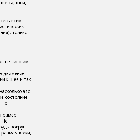
 пояса, шеи,
тесь всем
сметических
ения), только
.
же не лишним
ть движение
ии к шее и так
 насколько это
ое состояние
. Не
апример,
. Не
рудь вокруг
отравмам кожи,