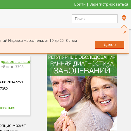
Войти | Зарегистрироваться
×
ий Индекса массы тела: от 19 до 25. В этом
Далее
Здравомыслящий
Рейтинг: 3398
.06.2014 9:51
7052
 опция может
чь идет о