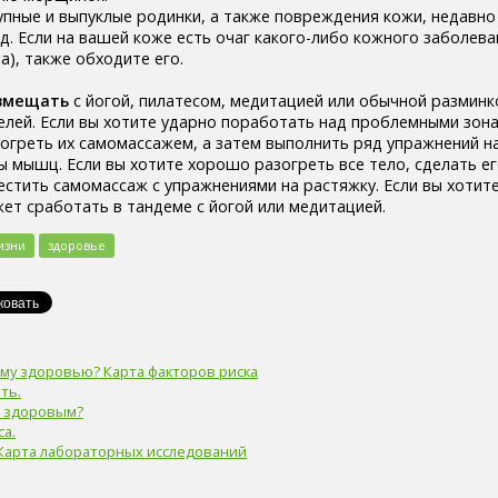
упные и выпуклые родинки, а также повреждения кожи, недавн
.д. Если на вашей коже есть очаг какого-либо кожного заболева
а), также обходите его.
вмещать
с йогой, пилатесом, медитацией или обычной разминк
елей. Если вы хотите ударно поработать над проблемными зона
огреть их самомассажем, а затем выполнить ряд упражнений н
 мышц. Если вы хотите хорошо разогреть все тело, сделать е
естить самомассаж с упражнениями на растяжку. Если вы хотит
жет сработать в тандеме с йогой или медитацией.
изни
здоровье
ему здоровью? Карта факторов риска
ть.
я здоровым?
а.
 Карта лабораторных исследований