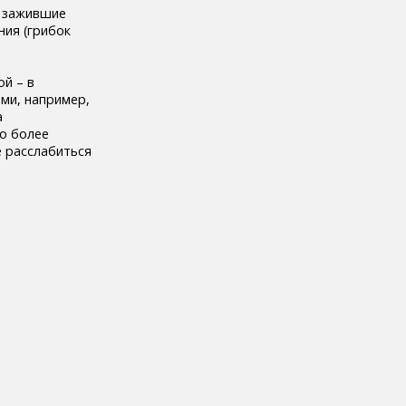
о зажившие
ния (грибок
ой – в
ми, например,
а
го более
е расслабиться