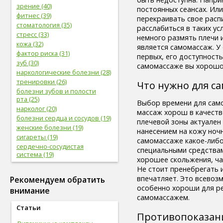
зрение (40)
постоянных сеансах. Или
фитнес (39)
перекраивать свое расп
стоматология (35)
расслабиться в таких ус
стресс (33)
немного размять плечи 
кожа (32)
является самомассаж. У
фактор риска (31)
первых, его доступность
зуб (30)
самомассаже вы хорошо 
наркологические болезни (28)
тренировки (26)
Что нужно для с
болезни зубов и полости
рта (25)
Выбор времени для само
нарколог (20)
массаж хорош в качеств
болезни сердца и сосудов (19)
плечевой зоны актуален
женские болезни (19)
нанесением на кожу ноч
сигареты (19)
самомассаже какое-либо
сердечно-сосудистая
специальными средствам
система (19)
хорошее скольжения, ч
женское здоровье (18)
Не стоит пренебрегать 
глаз (17)
впечатляет. Это всевоз
Рекомендуем обратить
спорт (17)
особенно хороши для р
внимание
женская половая система (17)
самомассажем.
болезни глаз (17)
Статьи
лабораторные
Противопоказан
исследования (16)