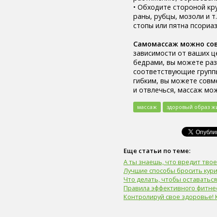
легкие (6)
• Обходите стороной кр
сахар (6)
раны, рубцы, мозоли и т
сигара (6)
стопы или пятна псориаз
холестерин (6)
лабораторный показатель (6)
Самомассаж можно со
первая помощь (6)
зависимости от ваших ц
вегетарианство (6)
бедрами, вы можете раз
психические болезни (6)
соответствующие группы
онколог (5)
гибким, вы можете совм
офтальмолог (5)
и отвлечься, массаж мо
лечение (5)
закаливание (5)
массаж
здоровый образ ж
мочевыделительная
система (5)
слух (5)
электронные сигареты (5)
Еще статьи по теме:
артериальное давление (5)
пищевое поведение (5)
А ты знаешь, что вредит тво
капоэйра (5)
Лучшие способы бросить кури
петанк (5)
Что делать, чтобы оставатьс
Правила эффективного фитнес
дети (5)
Контролируй свое здоровье!
тренер (5)
мясо (5)
рыба (5)