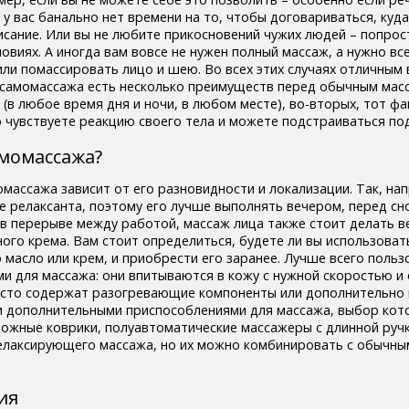
 у вас банально нет времени на то, чтобы договариваться, куда
исание. Или вы не любите прикосновений чужих людей – попрос
ловиях. А иногда вам вовсе не нужен полный массаж, а нужно вс
или помассировать лицо и шею. Во всех этих случаях отличным
 самомассажа есть несколько преимуществ перед обычным масс
 (в любое время дня и ночи, в любом месте), во-вторых, тот фа
чувствуете реакцию своего тела и можете подстраиваться под
амомассажа?
массажа зависит от его разновидности и локализации. Так, на
е релаксанта, поэтому его лучше выполнять вечером, перед с
 в перерыве между работой, массаж лица также стоит делать в
ного крема. Вам стоит определиться, будете ли вы использоват
 масло или крем, и приобрести его заранее. Лучше всего польз
и для массажа: они впитываются в кожу с нужной скоростью и
асто содержат разогревающие компоненты или дополнительно
и дополнительными приспособлениями для массажа, выбор кот
можные коврики, полуавтоматические массажеры с длинной ручко
елаксирующего массажа, но их можно комбинировать с обычны
ия