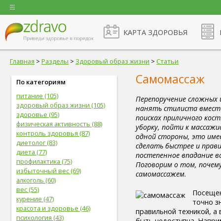
КАРТА ЗДОРОВЬЯ
Главная
>
Разделы
>
Здоровый образ жизни
>
Статьи
Самомассаж
По категориям
питание (105)
Перепоручение сложных и
здоровый образ жизни (105)
нанять стилиста вместо
здоровье (95)
поисках приличного кос
физическая активность (88)
уборку, пойти к массажи
контроль здоровья (87)
одной стороны, это имее
диетолог (83)
сделать быстрее и прави
диета (77)
постепенное впадание в
профилактика (75)
Поговорим о том, почему
избыточный вес (69)
самомассажем.
алкоголь (60)
вес (55)
Посещен
курение (47)
точно з
красота и здоровье (46)
правильной техникой, а 
психология (43)
быть недоступна. Наприм