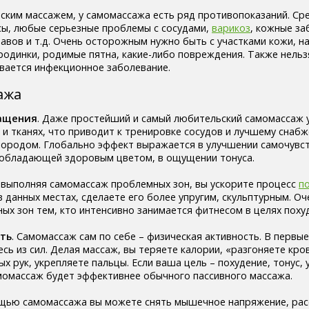
ческим массажем, у самомассажа есть ряд противопоказаний. Ср
сы, любые серьезные проблемы с сосудами,
варикоз
, кожные за
тавов и т.д. Очень осторожным нужно быть с участками кожи, н
одинки, родимые пятна, какие-либо повреждения. Также нельз
ивается инфекционное заболевание.
ажа
ащения
. Даже простейший и самый любительский самомассаж 
и тканях, что приводит к тренировке сосудов и лучшему снаб
лородом. Глобально эффект выражается в улучшении самочувст
, обладающей здоровым цветом, в ощущении тонуса.
о выполняя самомассаж проблемных зон, вы ускорите процесс
п
 данных местах, сделаете его более упругим, скульптурным. Оч
ых зон тем, кто интенсивно занимается фитнесом в целях поху
ть
. Самомассаж сам по себе – физическая активность. В первые
ь из сил. Делая массаж, вы теряете калории, «разгоняете кро
 рук, укрепляете пальцы. Если ваша цель – похудение, тонус,
омассаж будет эффективнее обычного пассивного массажа.
ощью самомассажа вы можете снять мышечное напряжение, рас