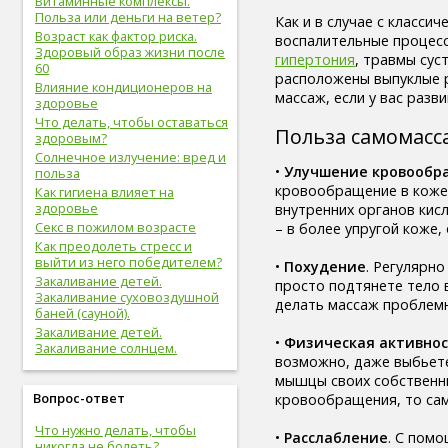
Витаминные комплексы.
здоровые привычки (16)
Польза или деньги на ветер?
Как и в случае с класси
волосы (15)
Возраст как фактор риска.
воспалительные процес
витамины (14)
Здоровый образ жизни после
гипертония
, травмы сус
сон (14)
60
расположены выпуклые р
алкоголизм (13)
Влияние кондиционеров на
массаж, если у вас разв
здоровье
центральная нервная
система (13)
Что делать, чтобы оставаться
Польза самомасс
здоровым?
онкологические болезни (12)
Солнечное излучение: вред и
инструментальное
•
Улучшение кровообр
польза
исследование (11)
кровообращение в коже 
Как гигиена влияет на
идеальный вес (11)
здоровье
внутренних органов кис
упражнения (11)
Секс в пожилом возрасте
– в более упругой коже
овощи (11)
Как преодолеть стресс и
мужская половая система (10)
выйти из него победителем?
•
Похудение
. Регулярн
психолог (10)
Закаливание детей.
просто подтянете тело в
психотерапевт (10)
Закаливание суховоздушной
делать массаж проблемн
стоматолог (9)
баней (сауной).
психотерапия (9)
Закаливание детей.
•
Физическая активнос
болезни молочных желез (9)
Закаливание солнцем.
возможно, даже выбьетес
молочная железа (9)
мышцы своих собственных
пищеварительная система (9)
Вопрос-ответ
кровообращения, то сам
фрукты (9)
спорт в большом городе (9)
Что нужно делать, чтобы
•
Расслабление
. С пом
дыхательная система (8)
никогда не болеть?