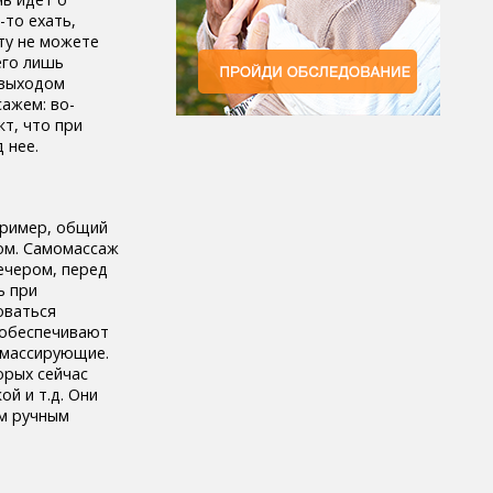
-то ехать,
ту не можете
его лишь
 выходом
ажем: во-
кт, что при
 нее.
пример, общий
ном. Самомассаж
ечером, перед
ь при
оваться
 обеспечивают
 массирующие.
орых сейчас
й и т.д. Они
м ручным