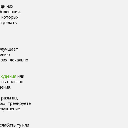
еди них
болевания,
а которых
я делать
улучшает
жению
вия, локально
охудения
или
ень полезно
дения.
 разы вы,
вь», тренируете
 улучшение
слабить ту или