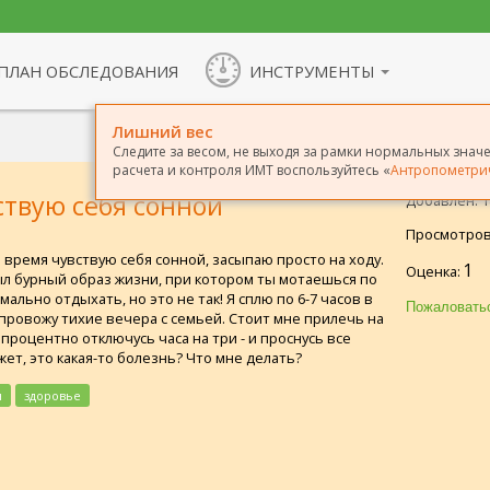
ПЛАН ОБСЛЕДОВАНИЯ
ИНСТРУМЕНТЫ
Лишний вес
Следите за весом, не выходя за рамки нормальных значен
расчета и контроля ИМТ воспользуйтесь «
Антропометри
ствую себя сонной
Добавлен: 18
Просмотров
е время чувствую себя сонной, засыпаю просто на ходу.
1
Оценка:
ыл бурный образ жизни, при котором ты мотаешься по
ально отдыхать, но это не так! Я сплю по 6-7 часов в
 я провожу тихие вечера с семьей. Стоит мне прилечь на
опроцентно отключусь часа на три - и проснусь все
т, это какая-то болезнь? Что мне делать?
н
здоровье