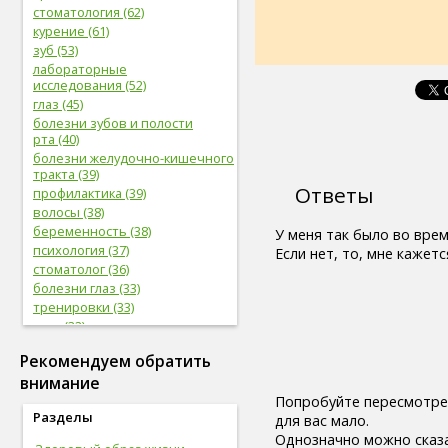
стоматология (62)
курение (61)
зуб (53)
лабораторные
исследования (52)
глаз (45)
болезни зубов и полости
рта (40)
болезни желудочно-кишечного
тракта (39)
Ответы
профилактика (39)
волосы (38)
беременность (38)
У меня так было во вре
психология (37)
Если нет, то, мне кажетс
стоматолог (36)
болезни глаз (33)
тренировки (33)
нога (32)
боль (32)
Рекомендуем обратить
фрукты (31)
внимание
сердечно-сосудистая
система (31)
Попробуйте пересмотрет
Разделы
женская половая система (31)
для вас мало.
мужская половая система (29)
Однозначно можно сказа