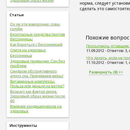
Здоровый образ жизни
живот (29)
норма, следует установи
болезни сердца и сосудов (28)
сделать это самостоятел
упражнения (27)
Статьи
сахар (26)
Ох уж эти жаворонки, совы,
овощи (25)
голуби
мышцы (24)
Безопасные средства против
витамины (24)
Похожие вопро
бессонницы
позвоночник (24)
Как бороться с бессонницей
Просыпаюсь уставшим. 
сон (24)
Спите на здоровье
11.09.2012 - Ответов: 3,
общий анализ крови (23)
Бессонница
болезни опорно-двигательной
Что делать, если не по
Здоровые привычки. Сон без
системы, травмы (23)
11.10.2012 - Ответов: 1,
проблем
опорно-двигательная
Синдром обструктивного
Развернуть (8) >>
система (22)
апноэ сна. Принимаем меры!
пищеварительная система (22)
Витаминные комплексы.
голова (22)
Польза или деньги на ветер?
физическая форма (22)
Возраст как фактор риска.
сигареты (22)
Здоровый образ жизни после
дети (22)
60
вода (21)
Влияние кондиционеров на
женские болезни (20)
здоровье
инфекционные болезни (20)
болезни органов дыхания (19)
Инструменты
дыхательная система (19)