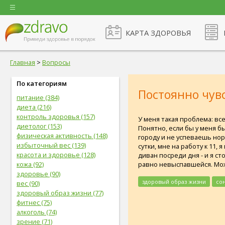
КАРТА ЗДОРОВЬЯ
Главная
>
Вопросы
По категориям
Постоянно чув
питание (384)
диета (216)
контроль здоровья (157)
У меня такая проблема: вс
диетолог (153)
Понятно, если бы у меня б
физическая активность (148)
городу и не успеваешь норм
избыточный вес (139)
сутки, мне на работу к 11,
красота и здоровье (128)
диван посреди дня - и я ст
равно невыспавшейся. Може
кожа (92)
здоровье (90)
здоровый образ жизни
со
вес (90)
здоровый образ жизни (77)
фитнес (75)
алкоголь (74)
зрение (71)