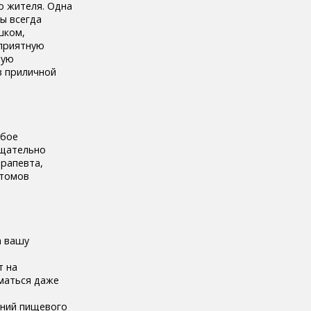
о жителя. Одна
вы всегда
шком,
 приятную
бую
в приличной
юбое
тщательно
ерапевта,
птомов
а вашу
т на
иматься даже
ений пищевого