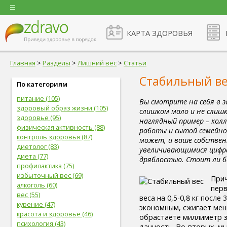
КАРТА ЗДОРОВЬЯ
Главная
>
Разделы
>
Лишний вес
>
Статьи
Стабильный ве
По категориям
питание (105)
Вы смотрите на себя в з
здоровый образ жизни (105)
слишком мало и не слишк
здоровье (95)
наглядный пример – колл
физическая активность (88)
работы и сытой семейно
контроль здоровья (87)
может, и ваше собстве
диетолог (83)
увеличивающимися цифра
диета (77)
дряблостью. Стоит ли б
профилактика (75)
избыточный вес (69)
Прич
алкоголь (60)
перв
вес (55)
веса на 0,5-0,8 кг после
курение (47)
экономным, сжигает мен
красота и здоровье (46)
обрастаете миллиметр з
психология (43)
данность. Во-вторых, м