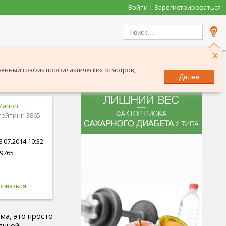
Войти | Зарегистрироваться
×
ственный график профилактических осмотров,
ей жизни?
Далее
Marion
Рейтинг: 3865
.07.2014 10:32
9765
ма, это просто
янной