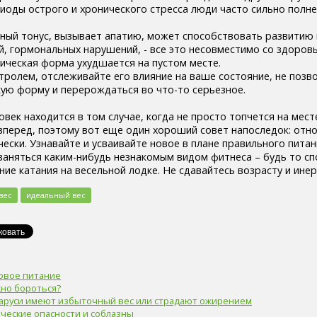
риоды острого и хронического стресса люди часто сильно полне
нный тонус, вызывает апатию, может способствовать развитию 
й, гормональных нарушений, - все это несовместимо со здоро
зическая форма ухудшается на пустом месте.
тролем, отслеживайте его влияние на ваше состояние, не позв
кую форму и перерождаться во что-то серьезное.
век находится в том случае, когда не просто топчется на месте
 вперед, поэтому вот еще один хороший совет напоследок: отно
ски. Узнавайте и усваивайте новое в плане правильного питан
заняться каким-нибудь незнакомым видом фитнеса – будь то с
ие катания на весельной лодке. Не сдавайтесь возрасту и инер
вес
идеальный вес
ровое питание
жно бороться?
аруси имеют избыточный вес или страдают ожирением
ческие опасности и соблазны