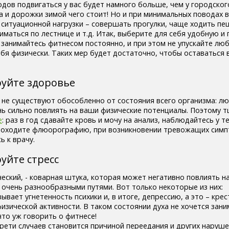
одов подвигаться у вас будет намного больше, чем у городског
а и дорожки зимой чего стоит! Но и при минимальных поводах 
ситуационной нагрузки – совершать прогулки, чаще ходить пе
иматься по лестнице и т.д. Итак, выберите для себя удобную и
 занимайтесь фитнесом постоянно, и при этом не упускайте лю
бя физически. Таких мер будет достаточно, чтобы оставаться 
руйте здоровье
 не существуют обособленно от состояния всего организма: л
ь сильно повлиять на ваши физические потенциалы. Поэтому 
е
: раз в год сдавайте кровь и мочу на анализ, наблюдайтесь у т
проходите флюорографию, при возникновении тревожащих сим
 к врачу.
уйте стресс
ческий, - коварная штука, которая может негативно повлиять н
 очень разнообразными путями. Вот только некоторые из них:
ывает угнетенность психики и, в итоге, депрессию, а это – крес
изической активности. В таком состоянии духа не хочется зан
то уж говорить о фитнесе!
 трети случаев становится причиной переедания и других наруш