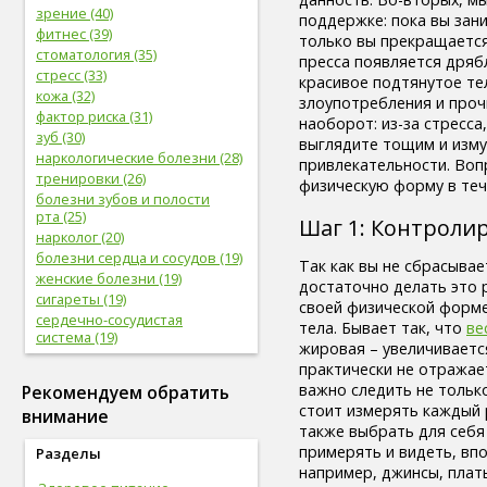
зрение (40)
поддержке: пока вы зани
фитнес (39)
только вы прекращается
стоматология (35)
пресса появляется дряб
стресс (33)
красивое подтянутое те
кожа (32)
злоупотребления и проч
фактор риска (31)
наоборот: из-за стресса
зуб (30)
выглядите тощим и измуч
наркологические болезни (28)
привлекательности. Воп
тренировки (26)
физическую форму в теч
болезни зубов и полости
рта (25)
Шаг 1: Контролир
нарколог (20)
болезни сердца и сосудов (19)
Так как вы не сбрасывае
женские болезни (19)
достаточно делать это р
сигареты (19)
своей физической форме
сердечно-сосудистая
тела. Бывает так, что
ве
система (19)
жировая – увеличиваетс
женское здоровье (18)
практически не отражае
глаз (17)
важно следить не только
Рекомендуем обратить
спорт (17)
стоит измерять каждый 
внимание
женская половая система (17)
также выбрать для себя
болезни глаз (17)
примерять и видеть, впо
Разделы
лабораторные
например, джинсы, плат
исследования (16)