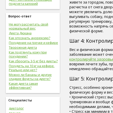
живете за городом, пов
вредные привычки (8)
подсчета калорий
расчистка от снега двор
беременность (8)
можете увеличить долю 
опорно-двигательная
Вопрос-ответ
выгуливать собаку, подн
система (8)
регулярную тренировку,
гигиена (8)
Не могу рассчитать свой
возможность напрячь се
болезни желудочно-кишечного
нормальный вес
тракта (8)
физической форме.
Диета Дюкана
болезни опорно-двигательной
Как опознать анорексию?
системы, травмы (8)
Шаг 4: Контроли
Похудение на гречке и кефире
инфекционные болезни (8)
Творожная диета
болезни органов дыхания (7)
Вес и физическая форма
Как подтянуть кожу при
урологические болезни (7)
заболевание может очен
похудении?
мужские болезни (7)
контролируйте здоровь
Как сбросить 3-5 кг без диеты?
антропометрия (7)
вовремя лечите зубы, 
Похудеть на 10 кг на кефире.
рот (7)
немедленно обращайтесь
Реально или нет?
очки (7)
Можно ли бананы и другие
Шаг 5: Контролир
отбеливание зубов (7)
сладкие фрукты на диете?
эндокринная система (7)
Какая диета самая
потенция (7)
Стресс, особенно хрони
эффективная?
депрессия (7)
физическую форму и вес
зависимость (7)
• Хронический стресс выз
Специалисты
прививки (6)
тренировках и вообще ф
близорукость (6)
необходимыми делами, ч
диетолог
скрининг (6)
• Стресс как минимум в