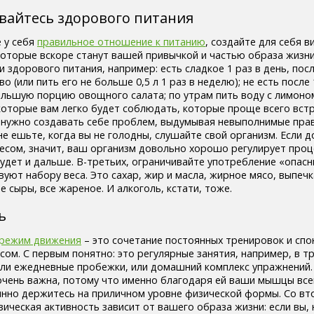
вайтесь здорового питания
 у себя
правильное отношение к питанию
, создайте для себя 
 которые вскоре станут вашей привычкой и частью образа жизни
 здорового питания, например: есть сладкое 1 раз в день, посл
во (или пить его не больше 0,5 л 1 раз в неделю); не есть после 
льшую порцию овощного салата; по утрам пить воду с лимоном 
которые вам легко будет соблюдать, которые проще всего вст
 нужно создавать себе проблем, выдумывая невыполнимые прав
не ешьте, когда вы не голодны, слушайте свой организм. Если до
весом, значит, ваш организм довольно хорошо регулирует про
будет и дальше. В-третьих, ограничивайте употребление «опас
вуют набору веса. Это сахар, жир и масла, жирное мясо, выпечк
е сыры, все жареное. И алкоголь, кстати, тоже.
ь
режим движения
– это сочетание постоянных тренировок и спо
сом. С первым понятно: это регулярные занятия, например, в 
 или ежедневные пробежки, или домашний комплекс упражнений.
очень важна, потому что именно благодаря ей ваши мышцы все
оянно держитесь на приличном уровне физической формы. Со вт
ическая активность зависит от вашего образа жизни: если вы,