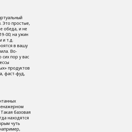
виртуальный
. Это простые,
е обеда, и не
19-00; на ужин
и т.д.
роятся в вашу
ила. Во-
 сих пор у вас
цессы
ных» продуктов
а, фаст-фуд,
нтанных
тренажерном
 Такая базовая
гда находятся
орым чуть
 например,