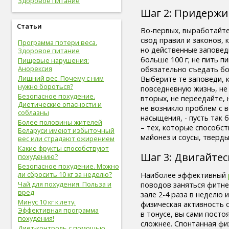
Здоровое питание
здоровые привычки (16)
Шаг 2: Придержи
волосы (15)
витамины (14)
Статьи
Во-первых, выработайте
сон (14)
свод правил и законов,
Программа потери веса.
алкоголизм (13)
но действенные заповеди
Здоровое питание
центральная нервная
больше 100 г; не пить пи
Пищевые нарушения:
система (13)
Анорексия
обязательно съедать бо
онкологические болезни (12)
Лишний вес. Почему с ним
Выберите те заповеди, 
инструментальное
нужно бороться?
повседневную жизнь, не
исследование (11)
Безопасное похудение.
вторых, не переедайте, 
идеальный вес (11)
Диетические опасности и
не возникло проблем с 
упражнения (11)
соблазны
насыщения, - пусть так 
овощи (11)
Более половины жителей
– тех, которые способст
мужская половая система (10)
Беларуси имеют избыточный
майонез и соусы, тверды
психолог (10)
вес или страдают ожирением
психотерапевт (10)
Какие фрукты способствуют
Шаг 3: Двигайтес
похудению?
стоматолог (9)
Безопасное похудение. Можно
психотерапия (9)
ли сбросить 10 кг за неделю?
Наиболее эффективный
болезни молочных желез (9)
Чай для похудения. Польза и
поводов заняться фитне
молочная железа (9)
вред
зале 2-4 раза в неделю
пищеварительная система (9)
Минус 10 кг к лету.
физическая активность 
фрукты (9)
Эффективная программа
в тонусе, вы сами пост
спорт в большом городе (9)
похудения!
сложнее. Спонтанная физ
дыхательная система (8)
Диет-контроль с помощью