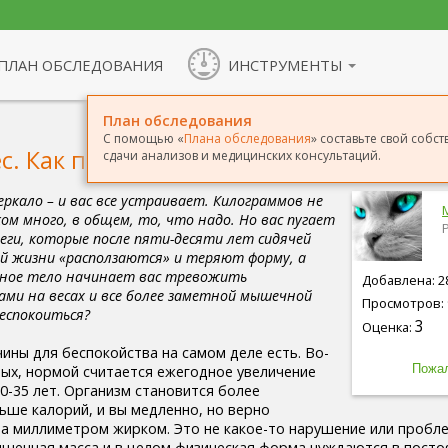
ПЛАН ОБСЛЕДОВАНИЯ
ИНСТРУМЕНТЫ
План обследования
С помощью «
Плана обследования
» составьте свой соб
с. Как поддерживать его в течение вс
сдачи анализов и медицинских консультаций.
еркало – и вас все устраивает. Килограммов не
ом много, в общем, то, что надо. Но вас пугает
еги, которые после пяти-десяти лет сидячей
й жизни «расползаются» и теряют форму, а
нное тело начинает вас тревожить
Добавлена: 28
ми на весах и все более заметной мышечной
Просмотров: 
еспокоиться?
3
Оценка:
ины для беспокойства на самом деле есть. Во-
ых, нормой считается ежегодное увеличение
 30-35 лет. Организм становится более
ьше калорий, и вы медленно, но верно
а миллиметром жирком. Это не какое-то нарушение или пробле
ышечная масса и в целом физическая форма нуждаются в посто