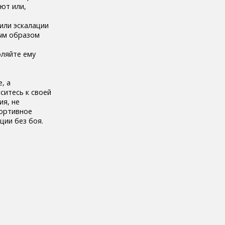
ют или,
или эскалации
вым образом
оляйте ему
, а
ситесь к своей
ия, не
портивное
ции без боя.