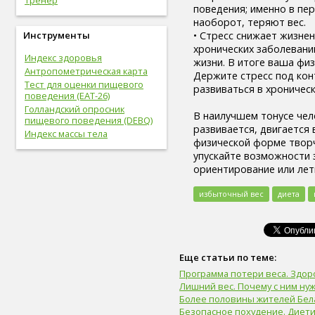
тренер
легкие (6)
поведения; именно в пе
сахар (6)
наоборот, теряют вес.
сигара (6)
Инструменты
• Стресс снижает жизне
холестерин (6)
хронических заболевани
Индекс здоровья
лабораторный показатель (6)
жизни. В итоге ваша фи
Антропометрическая карта
первая помощь (6)
Держите стресс под кон
Тест для оценки пищевого
вегетарианство (6)
развиваться в хроничес
поведения (EAT-26)
психические болезни (6)
Голландский опросник
онколог (5)
В наилучшем тонусе чело
пищевого поведения (DEBQ)
офтальмолог (5)
развивается, двигается
Индекс массы тела
лечение (5)
физической форме творче
закаливание (5)
упускайте возможности 
мочевыделительная
ориентирование или летн
система (5)
слух (5)
избыточный вес
диета
электронные сигареты (5)
артериальное давление (5)
пищевое поведение (5)
капоэйра (5)
Еще статьи по теме:
петанк (5)
дети (5)
Программа потери веса. Здо
Лишний вес. Почему с ним ну
тренер (5)
Более половины жителей Бел
мясо (5)
Безопасное похудение. Диети
рыба (5)