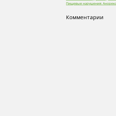
Пищевые нарушения: Анорек
пиво (5)
злаки (5)
нога (5)
Комментарии
лазерная коррекция (5)
физическая форма (5)
иммунитет (4)
сердце (4)
ногти (4)
мышцы (4)
головной мозг (4)
вода (4)
тренажер (4)
целлюлит (4)
экология (4)
адаптивный спорт (4)
гимнастика (4)
острота зрения (4)
лекарственные средства (4)
диагностика генетических
нарушений (4)
флюорография (4)
общий анализ крови (4)
солярий (4)