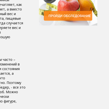
ечатляет, как
ет, а вместо
ный вес и
ота, пищевые
гда случается
еряете вес и
и
орошую
м часто –
изменений в
и состояния
ается, а
это
тно. Поэтому
едер, - все это
роб. Можно
чески
по фигуре,