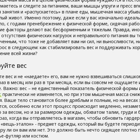
маетесь и следите за питанием, ваши мышцы упруги и пресс вп
 занятия и «распускаетесь» в плане еды, мышечная масса убыва
лый живот. Именно поэтому, даже если у вас изначально идеаль
ло, с годами пренебрежение к физической форме, сидячая раб
ие факторы делают вас бесформенным и тяжелым. Правда, ино
, отсутствия физических нагрузок и неправильного питания вы т
енным, что тоже не добавляет вам ни сил, ни выносливости, н
рос в следующем: как стабилизировать вес и поддерживать х
ение всей жизни?
уйте вес
те вес и не «наедаете» его, вам не нужно взвешиваться слишко
аз в месяц или раз в три месяца, если вы совсем не ощущаете 
. Важно: вес – не единственный показатель физической формы 
с
практически не изменяется, но при этом мышечная масса сниж
я. Ваше тело становится более дряблым и полным, но на весах 
тся, особенно если этот процесс происходит медленно, незаме
 за весом, но и за размером одежды, обхватом талии, груди и б
раз, когда вы отправляетесь в магазин, чтобы обновить гарде
 «вещь-эталон» - предмет одежды, который вы будете периоди
ру ли он вам или нет. Это должно быть нечто сидящее плотно 
ье-футляр или костюм.