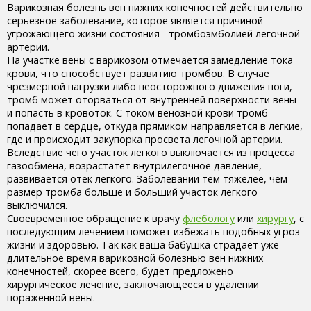
Варикозная болезнь вен нижних конечностей действительно
серьезное заболевание, которое является причиной
угрожающего жизни состояния - тромбоэмболией легочной
артерии.
На участке вены с варикозом отмечается замедление тока
крови, что способствует развитию тромбов. В случае
чрезмерной нагрузки либо неосторожного движения ноги,
тромб может оторваться от внутренней поверхности вены
и попасть в кровоток. С током венозной крови тромб
попадает в сердце, откуда прямиком направляется в легкие,
где и происходит закупорка просвета легочной артерии.
Вследствие чего участок легкого выключается из процесса
газообмена, возрастатет внутрилегочное давление,
развивается отек легкого. Заболевании тем тяжелее, чем
размер тромба больше и больший участок легкого
выключился.
Своевременное обращение к врачу
флебологу
или
хирургу
, с
последующим лечением поможет избежать подобных угроз
жизни и здоровью. Так как ваша бабушка страдает уже
длительное время варикозной болезнью вен нижних
конечностей, скорее всего, будет предложено
хирургическое лечение, заключающееся в удалении
пораженной вены.