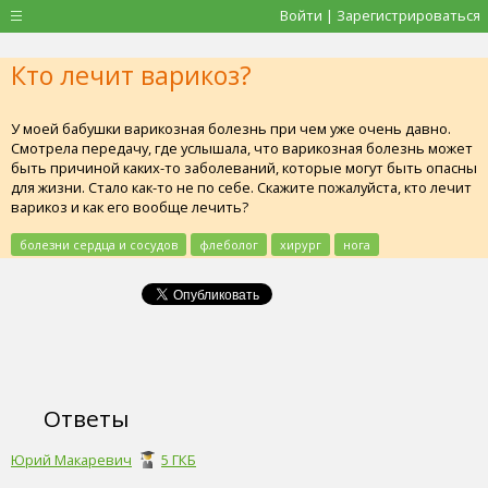
Войти | Зарегистрироваться
Кто лечит варикоз?
У моей бабушки варикозная болезнь при чем уже очень давно.
Смотрела передачу, где услышала, что варикозная болезнь может
быть причиной каких-то заболеваний, которые могут быть опасны
для жизни. Стало как-то не по себе. Скажите пожалуйста, кто лечит
варикоз и как его вообще лечить?
болезни сердца и сосудов
флеболог
хирург
нога
Ответы
Юрий Макаревич
5 ГКБ