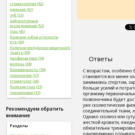
стоматология (62)
курение (61)
зуб (53)
лабораторные
исследования (52)
глаз (45)
болезни зубов и полости
рта (40)
болезни желудочно-кишечного
тракта (39)
Ответы
профилактика (39)
волосы (38)
беременность (38)
С возрастом, особенно б
психология (37)
становятся все менее эл
стоматолог (36)
занимались спортом, за
болезни глаз (33)
больше усилий и потрат
тренировки (33)
организму первоначально
нога (32)
позвоночника будет дос
боль (32)
уже сколиотические физи
Рекомендуем обратить
фрукты (31)
соединительной ткани, 
внимание
сердечно-сосудистая
Однако сколиоз или сут
система (31)
жесткой кровати, ежедн
Разделы
женская половая система (31)
обязательна тренировка
мужская половая система (29)
одновременно отрывать 