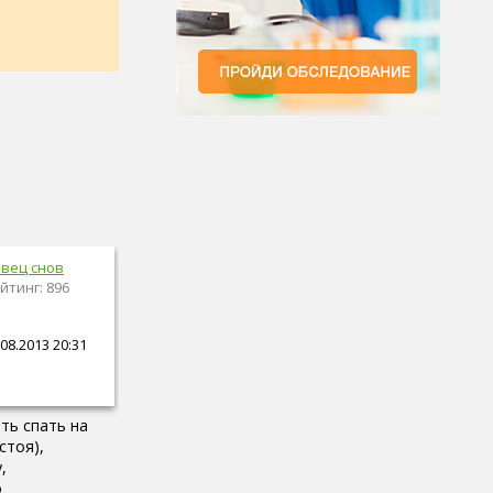
вец снов
йтинг: 896
08.2013 20:31
ть спать на
стоя),
,
о