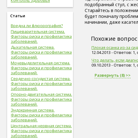
Контроль здоровья
живот (29)
подобранный стул, с же
болезни сердца и сосудов (28)
Старайтесь в положении
упражнения (27)
Статьи
будет поначалу проблем
сахар (26)
начинании, даже касате
Вредна ли флюорография?
овощи (25)
Пищеварительная система.
мышцы (24)
Факторы риска и профилактика
витамины (24)
Похожие вопро
заболеваний.
позвоночник (24)
Дыхательная система.
Плохая осанка из-за си
сон (24)
Факторы риска и профилактика
12.04.2013 - Ответов: 1,
общий анализ крови (23)
заболеваний.
Что делать, если диаг
болезни опорно-двигательной
Мочевыделительная система.
09.10.2013 - Ответов: 1,
системы, травмы (23)
Факторы риска и профилактика
опорно-двигательная
заболеваний.
Развернуть (8) >>
система (22)
Сердечно-сосудистая система.
пищеварительная система (22)
Факторы риска и профилактика
голова (22)
заболеваний.
физическая форма (22)
Опорно-двигательная система.
Факторы риска и профилактика
сигареты (22)
заболеваний.
дети (22)
Эндокринная система.
вода (21)
Факторы риска и профилактика
женские болезни (20)
заболеваний.
инфекционные болезни (20)
Центральная нервная система.
болезни органов дыхания (19)
Факторы риска и профилактика
дыхательная система (19)
заболеваний.