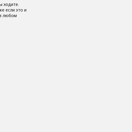
ы ходите.
е если это и
 в любом