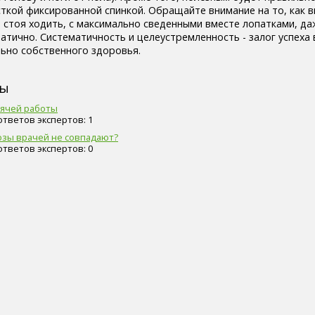
сткой фиксированной спинкой. Обращайте внимание на то, как в
 стоя ходить, с максимально сведенными вместе лопатками, даж
атично. Систематичность и целеустремленность - залог успеха
льно собственного здоровья.
сы
дячей работы
 ответов экспертов: 1
нозы врачей не совпадают?
 ответов экспертов: 0