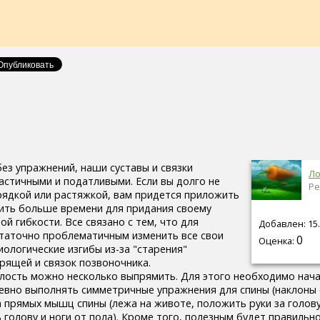
ез упражнений, наши суставы и связки
Ло
астичными и податливыми. Если вы долго не
Ре
рядкой или растяжкой, вам придется приложить
ить больше времени для придания своему
й гибкости. Все связано с тем, что для
Добавлен: 15.
таточно проблематичным изменить все свои
0
Оценка:
ологические изгибы из-за "старения"
хрящей и связок позвоночника.
улость можно несколько выпрямить. Для этого необходимо нача
евно выполнять симметричные упражнения для спины (наклоны 
 прямых мышц спины (лежа на животе, положить руки за голову
голову и ноги от пола). Кроме того, полезным будет правильн