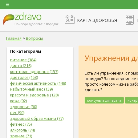
КАРТА ЗДОРОВЬЯ
Главная
>
Вопросы
По категориям
Упражнения дл
питание (384)
диета (216)
контроль здоровья (157)
Есть ли упражнения, с пом
диетолог (153)
порядок? За последние лет 
физическая активность (148)
просто колесом - из-за ра
избыточный вес (139)
сделать?
красота и здоровье (128)
консультация врача
контр
кожа (92)
здоровье (90)
вес (90)
здоровый образ жизни (77)
фитнес (75)
алкоголь (74)
зрение (71)