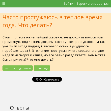
Войти | Зарегистрироваться
Часто простужаюсь в теплое время
года. Что делать?
Стоит попасть на легчайший сквозняк, не досушить волосы или
промокнуть под летним дождем, как я тут же простужаюсь - и так
уже 3 или 4 года подряд. С весны по осень я умудряюсь
переболеть раз 5. Это легкие простуды, ничего серьезного, две
недели насморка и кашля, но все равно раздражает! В чем может
быть причина? Что мне делать?
контроль здоровья
простуда
Ответы