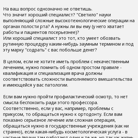
На ваш вопрос однозначно не ответишь.
Что значит хороший специалист? "Светило" науки
выполняющий сложные высокотехнологические операции на
органах полости рта? А нужны ли вы ему (у него хватает
работы и пациентов посерьезнее)?
Или хороший специалист это тот, кто умеет обозвать
рутинную процедуру каким-нибудь заумным термином и под
эту марку "содрать" с вас побольше денег?
В целом, если не хотите иметь проблем с некачественным
лечением, нужно помнить об одном простом правиле -
квалификация и специализация врача должны
соответствовать сложности выполняемого вмешательства
и имеющейся у вас патологии.
Если вам нужно пройти профилактический осмотр, то нет
смысла беспокоить ради этого профессора.
Соответственно, если у вас, например, проблемы с
прикусом, то обращаться нужно к ортодонту. Если вам
показано серьезное лечение или сложная операция,
обращаться нужно в государственные учреждения (как ни
странно), если какая-нибудь косметологическая услуга - в
частные (врачи там работают одни и те же, но так уж жизнь