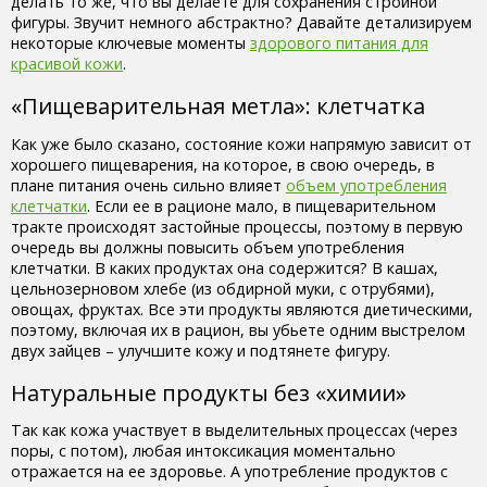
делать то же, что вы делаете для сохранения стройной
фигуры. Звучит немного абстрактно? Давайте детализируем
некоторые ключевые моменты
здорового питания для
красивой кожи
.
«Пищеварительная метла»: клетчатка
Как уже было сказано, состояние кожи напрямую зависит от
хорошего пищеварения, на которое, в свою очередь, в
плане питания очень сильно влияет
объем употребления
клетчатки
. Если ее в рационе мало, в пищеварительном
тракте происходят застойные процессы, поэтому в первую
очередь вы должны повысить объем употребления
клетчатки. В каких продуктах она содержится? В кашах,
цельнозерновом хлебе (из обдирной муки, с отрубями),
овощах, фруктах. Все эти продукты являются диетическими,
поэтому, включая их в рацион, вы убьете одним выстрелом
двух зайцев – улучшите кожу и подтянете фигуру.
Натуральные продукты без «химии»
Так как кожа участвует в выделительных процессах (через
поры, с потом), любая интоксикация моментально
отражается на ее здоровье. А употребление продуктов с