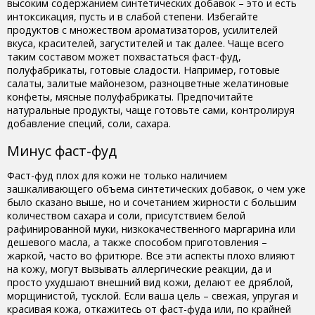
высоким содержанием синтетических добавок – это и есть
интоксикация, пусть и в слабой степени. Избегайте
продуктов с множеством ароматизаторов, усилителей
вкуса, красителей, загустителей и так далее. Чаще всего
таким составом может похвастаться фаст-фуд,
полуфабрикаты, готовые сладости. Например, готовые
салаты, залитые майонезом, разноцветные желатиновые
конфеты, мясные полуфабрикаты. Предпочитайте
натуральные продукты, чаще готовьте сами, контролируя
добавление специй, соли, сахара.
Минус фаст-фуд
Фаст-фуд плох для кожи не только наличием
зашкаливающего объема синтетических добавок, о чем уже
было сказано выше, но и сочетанием жирности с большим
количеством сахара и соли, присутствием белой
рафинированной муки, низкокачественного маргарина или
дешевого масла, а также способом приготовления –
жаркой, часто во фритюре. Все эти аспекты плохо влияют
на кожу, могут вызывать аллергические реакции, да и
просто ухудшают внешний вид кожи, делают ее дряблой,
морщинистой, тусклой. Если ваша цель – свежая, упругая и
красивая кожа, откажитесь от фаст-фуда или, по крайней