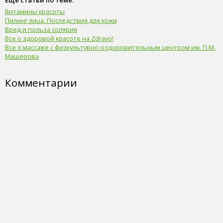
Еще статьи по теме:
Витамины красоты
Пилинг лица. Последствия для кожи
Вред и польза солярия
Все о здоровой красоте на Zdravo!
Все о массаже с физкультурно-оздоровительным центром им. П.М.
Машерова
Комментарии