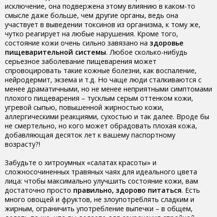
исключение, она подвержена этому влиянию в каком-то
смысле даже больше, чем другие органы, ведь она
участвует в выведении токсинов из организма, к тому же,
чутко реагирует на любые нарушения. Кроме того,
состояние кожи очень сильно завязано на
здоровье
пищеварительной системы
. Любое сколько-нибудь
серьезное заболевание пищеварения может
спровоцировать такие кожные болезни, как воспаление,
нейродермит, экзема и т.д. Но чаще люди сталкиваются с
менее драматичными, но не менее неприятными симптомами
плохого пищеварения – тусклым серым оттенком кожи,
угревой сыпью, повышенной жирностью кожи,
аллергическими реакциями, сухостью и так далее. Вроде бы
не смертельно, но кого может обрадовать плохая кожа,
добавляющая десяток лет к вашему паспортному
возрасту?!
Забудьте о хитроумных «салатах красоты» и
сложносочиненных травяных чаях для идеального цвета
лица: чтобы максимально улучшить состояние кожи, вам
достаточно просто
правильно, здорово питаться
. Есть
много овощей и фруктов, не злоупотреблять сладким и
жирным, ограничить употребление выпечки – в общем,