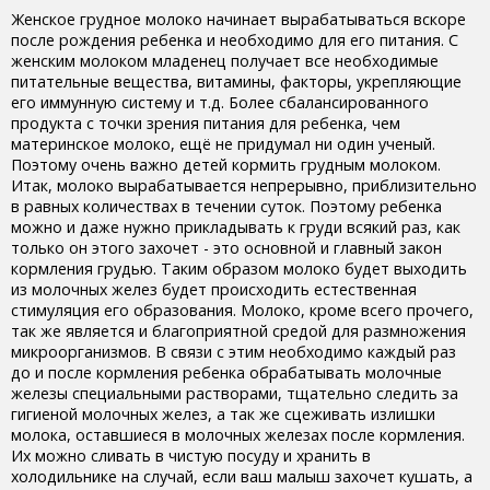
Женское грудное молоко начинает вырабатываться вскоре
после рождения ребенка и необходимо для его питания. С
женским молоком младенец получает все необходимые
питательные вещества, витамины, факторы, укрепляющие
его иммунную систему и т.д. Более сбалансированного
продукта с точки зрения питания для ребенка, чем
материнское молоко, ещё не придумал ни один ученый.
Поэтому очень важно детей кормить грудным молоком.
Итак, молоко вырабатывается непрерывно, приблизительно
в равных количествах в течении суток. Поэтому ребенка
можно и даже нужно прикладывать к груди всякий раз, как
только он этого захочет - это основной и главный закон
кормления грудью. Таким образом молоко будет выходить
из молочных желез будет происходить естественная
стимуляция его образования. Молоко, кроме всего прочего,
так же является и благоприятной средой для размножения
микроорганизмов. В связи с этим необходимо каждый раз
до и после кормления ребенка обрабатывать молочные
железы специальными растворами, тщательно следить за
гигиеной молочных желез, а так же сцеживать излишки
молока, оставшиеся в молочных железах после кормления.
Их можно сливать в чистую посуду и хранить в
холодильнике на случай, если ваш малыш захочет кушать, а