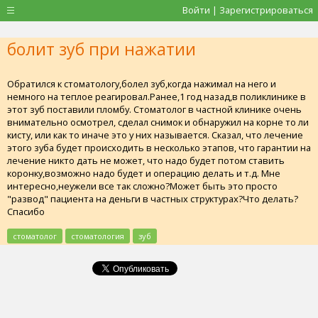
Войти | Зарегистрироваться
болит зуб при нажатии
Обратился к стоматологу,болел зуб,когда нажимал на него и
немного на теплое реагировал.Ранее,1 год назад,в поликлинике в
этот зуб поставили пломбу. Стоматолог в частной клинике очень
внимательно осмотрел, сделал снимок и обнаружил на корне то ли
кисту, или как то иначе это у них называется. Сказал, что лечение
этого зуба будет происходить в несколько этапов, что гарантии на
лечение никто дать не может, что надо будет потом ставить
коронку,возможно надо будет и операцию делать и т.д. Мне
интересно,неужели все так сложно?Может быть это просто
"развод" пациента на деньги в частных структурах?Что делать?
Спасибо
стоматолог
стоматология
зуб