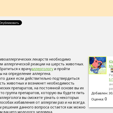
ивоаллергических лекарств необходимо
Ю
ии аллергической реакции на шерсть животных.
Ма
братиться к врачу
аллергологу
и пройти
ы на определение аллергена.
Ре
 что даже если действительно подтвердиться
5 
сть животных и возникнет необходимость
ан
еских препаратов, на постоянной основе вы их
ре
это группа препаратов, которую вы будете пить
Добавлен: 30.
 аллерголога вы сможете узнать о некоторых
0
Оценка:
пособах избавления от аллергии раз и на всегда.
м решения данного вопроса остается как можно
ом вашего молодого человека.