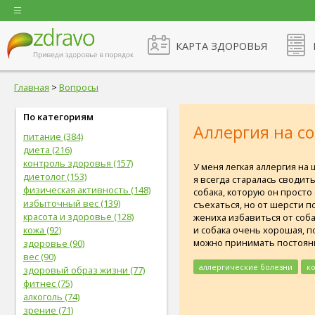
КАРТА ЗДОРОВЬЯ
Главная
>
Вопросы
По категориям
Аллергия на с
питание (384)
диета (216)
контроль здоровья (157)
У меня легкая аллергия на
диетолог (153)
я всегда старалась сводит
физическая активность (148)
собака, которую он просто
избыточный вес (139)
съехаться, но от шерсти пс
красота и здоровье (128)
жениха избавиться от собак
и собака очень хорошая, по
кожа (92)
можно принимать постоянн
здоровье (90)
вес (90)
аллергические болезни
к
здоровый образ жизни (77)
фитнес (75)
алкоголь (74)
зрение (71)