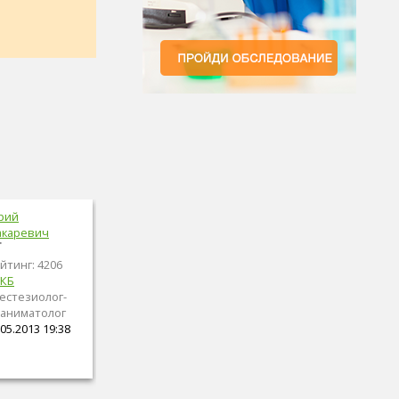
рий
каревич
йтинг: 4206
ГКБ
естезиолог-
аниматолог
05.2013 19:38