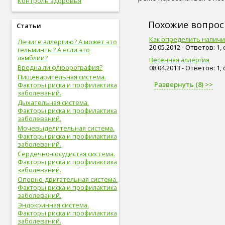
Контроль здоровья
живот (29)
болезни сердца и сосудов (28)
упражнения (27)
Похожие вопро
Статьи
сахар (26)
Как определить наличи
Лечите аллергию? А может это
овощи (25)
20.05.2012 - Ответов: 1,
гельминты? А если это
мышцы (24)
лямблии?
Весенняя аллергия
витамины (24)
Вредна ли флюорография?
08.04.2013 - Ответов: 1,
позвоночник (24)
Пищеварительная система.
сон (24)
Развернуть (8) >>
Факторы риска и профилактика
общий анализ крови (23)
заболеваний.
болезни опорно-двигательной
Дыхательная система.
системы, травмы (23)
Факторы риска и профилактика
опорно-двигательная
заболеваний.
система (22)
Мочевыделительная система.
пищеварительная система (22)
Факторы риска и профилактика
голова (22)
заболеваний.
физическая форма (22)
Сердечно-сосудистая система.
Факторы риска и профилактика
сигареты (22)
заболеваний.
дети (22)
Опорно-двигательная система.
вода (21)
Факторы риска и профилактика
женские болезни (20)
заболеваний.
инфекционные болезни (20)
Эндокринная система.
болезни органов дыхания (19)
Факторы риска и профилактика
дыхательная система (19)
заболеваний.