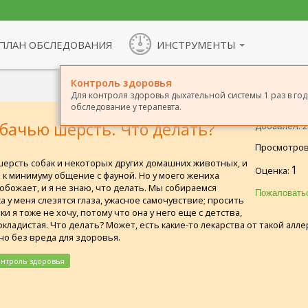
ПЛАН ОБСЛЕДОВАНИЯ
ИНСТРУМЕНТЫ
Контроль здоровья
Для контроля здоровья дыхательной системы 1 раз в г
обследование у терапевта.
обачью шерсть. Что делать?
Добавлен: 28
Просмотров
 шерсть собак и некоторых других домашних животных, и
1
Оценка:
ь к минимуму общение с фауной. Но у моего жениха
 обожает, и я не знаю, что делать. Мы собираемся
а у меня слезятся глаза, ужасное самочувствие; просить
и я тоже не хочу, потому что она у него еще с детства,
кладистая. Что делать? Может, есть какие-то лекарства от такой аллер
о без вреда для здоровья.
онтроль здоровья