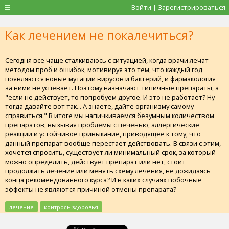
Войти | Зарегистрироваться
Как лечением не покалечиться?
Сегодня все чаще сталкиваюсь с ситуацией, когда врачи лечат
методом проб и ошибок, мотивируя это тем, что каждый год
появляются новые мутации вирусов и бактерий, и фармакология
за ними не успевает. Поэтому назначают типичные препараты, а
"если не действует, то попробуем другое. И это не работает? Ну
тогда давайте вот так... А знаете, дайте организму самому
справиться." В итоге мы напичкиваемся безумным количеством
препаратов, вызывая проблемы с печенью, аллергические
реакции и устойчивое привыкание, приводящее к тому, что
данный препарат вообще перестает действовать. В связи с этим,
хочется спросить, существует ли минимальный срок, за который
можно определить, действует препарат или нет, стоит
продолжать лечение или менять схему лечения, не дожидаясь
конца рекомендованного курса? И в каких случаях побочные
эффекты не являются причиной отмены препарата?
лечение
контроль здоровья