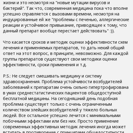
жизни и это несмотря на "новые мутации вирусов и
бактерий". Так что, современная медицина пока что вполне
успешно справляется с вызовами времени, несмотря на
индуцированные ей же "проблемы с печенью, аллергические
реакции и устойчивое привыкание, приводящее к тому, что
данный препарат вообще перестает действовать" :)).
Что касается сроков и методик оценки эффективности схем
лечения и применяемых препаратов, то дать некий общий
ответ на этот вопрос, в принципе, невозможно. Для каждой
группы препаратов существуют свои методики оценки
эффективности, сроки применения и т.д.
P.S.: Не следует смешивать медицину и систему
здравоохранения. Проблема устойчивости возбудителей
заболеваний к препаратам очень сильно гипертрофирована
в умах среднестатистических пациентов общедоступной
бесплатной медицины. На сегодняшний день подобная
проблема существует только с очень ограниченным
количеством злейших возбудителей у тяжело больных
людей. Все остальное успешно лечится с минимальными
побочными эффектами или без них. Просто применение
современных эффективных методик лечения иногда может
вступать в противоречие с принципами общедоступности,