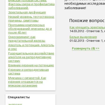
Мужская половая система.
живот (29)
необходимых исследован
Факторы риска и профилактика
болезни сердца и сосудов (28)
заболеваний.
заболевание!
упражнения (27)
Эректильная дисфункция
сахар (26)
Низкий уровень тестостерона:
овощи (25)
Похожие вопро
причины, симптомы
мышцы (24)
Программа комплексных
Как улучшить эректиль
витамины (24)
обследований: мужчины до и
14.03.2012 - Ответов: 5,
после 40 лет
позвоночник (24)
Онкоскрининг: рак
Белые выделения
сон (24)
предстательной железы
01.02.2013 - Ответов: 1,
общий анализ крови (23)
Алкоголь и потенция. Алкоголь
болезни опорно-двигательной
Развернуть (8) >>
и секс
системы, травмы (23)
Разрушительное воздействие
опорно-двигательная
алкоголя на репродуктивную
система (22)
систему
пищеварительная система (22)
Влияние курения на потенцию
голова (22)
Курение и репродуктивная
физическая форма (22)
система
сигареты (22)
Мужчина с сигаретой. Как
дети (22)
курение отражается на
вода (21)
мужском организме
женские болезни (20)
инфекционные болезни (20)
Специалисты
болезни органов дыхания (19)
дыхательная система (19)
андролог