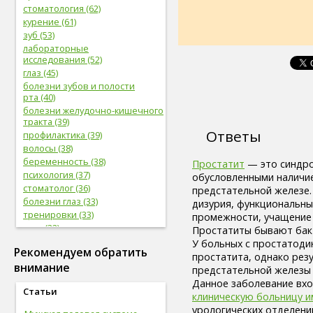
стоматология (62)
курение (61)
зуб (53)
лабораторные
исследования (52)
глаз (45)
болезни зубов и полости
рта (40)
болезни желудочно-кишечного
тракта (39)
Ответы
профилактика (39)
волосы (38)
беременность (38)
Простатит
— это синдро
психология (37)
обусловленными наличие
стоматолог (36)
предстательной железе.
болезни глаз (33)
дизурия, функциональны
тренировки (33)
промежности, учащение 
нога (32)
Простатиты бывают бак
боль (32)
У больных с простатоди
Рекомендуем обратить
фрукты (31)
простатита, однако рез
внимание
сердечно-сосудистая
предстательной железы 
система (31)
Данное заболевание вхо
Статьи
женская половая система (31)
клиническую больницу и
мужская половая система (29)
урологических отделени