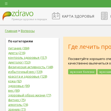
КАРТА ЗДОРОВЬЯ
Главная
>
Вопросы
По категориям
Где лечить пр
питание (384)
диета (216)
контроль здоровья (157)
Посоветуйте хорошего спе
диетолог (153)
качественно вылечиться от
физическая активность (148)
избыточный вес (139)
мужские болезни
мужская
красота и здоровье (128)
кожа (92)
здоровье (90)
вес (90)
здоровый образ жизни (77)
фитнес (75)
алкоголь (74)
зрение (71)