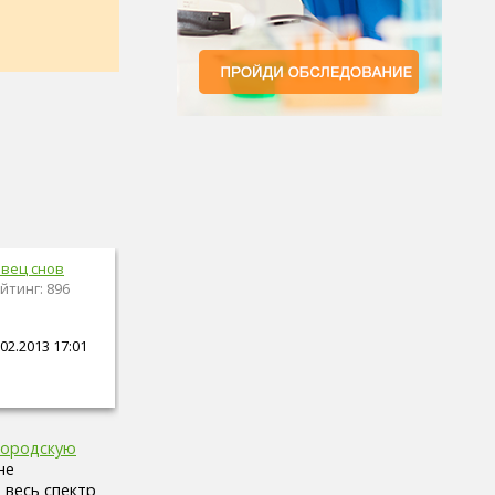
вец снов
йтинг: 896
02.2013 17:01
городскую
не
 весь спектр