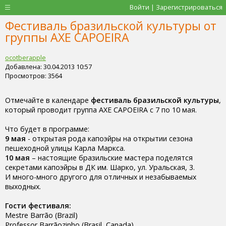
Войти | Зарегистрироваться
Фестиваль бразильской культуры от
группы AXE CAPOEIRA
ocotberapple
Добавлена: 30.04.2013 10:57
Просмотров: 3564
Отмечайте в календаре
фестиваль бразильской культуры
,
который проводит группа AXE CAPOEIRA с 7 по 10 мая.
Что будет в программе:
9 мая
- открытая рода капоэйры на открытии сезона
пешеходной улицы Карла Маркса.
10 мая
– настоящие бразильские мастера поделятся
секретами капоэйры в ДК им. Шарко, ул. Уральская, 3.
И много-много другого для отличных и незабываемых
выходных.
Гости фестиваля:
Mestre Barrão (Brazil)
Professor Barrãozinho (Brasil, Canada)