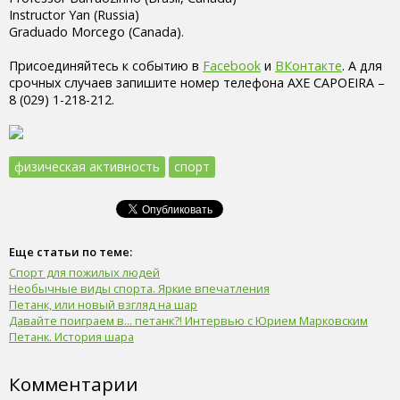
Instructor Yan (Russia)
Graduado Morcego (Сanada).
Присоединяйтесь к событию в
Facebook
и
ВКонтакте
. А для
срочных случаев запишите номер телефона AXE CAPOEIRA –
8 (029) 1-218-212.
физическая активность
спорт
Еще статьи по теме:
Спорт для пожилых людей
Необычные виды спорта. Яркие впечатления
Петанк, или новый взгляд на шар
Давайте поиграем в... петанк?! Интервью с Юрием Марковским
Петанк. История шара
Комментарии