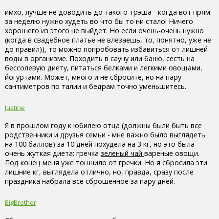
имхо, лучше не доводить до такого трэша - когда вот прям
за неделю нужно худеть во что бы то ни стало! Ничего
хорошего из этого не выйдет. Но если очень-очень нужно
(когда в свадебное платье не влезаешь, то, понятно, уже не
до правил)), то можно попробовать избавиться от лишней
воды в организме. Походить в сауну или баню, сесть на
бессолевую диету, питаться белками и легкими овощами,
йогуртами. Может, много и не сбросите, но на пару
сантиметров по талии и бедрам точно уменьшитесь.
Justine
Я в прошлом году к юбилею отца (должны были быть все
родственники и друзья семьи - мне важно было выглядеть
на 100 баллов) за 10 дней похудела на 3 кг, но это была
очень жуткая диета: гречка
зеленый чай
вареные овощи.
Под конец меня уже тошнило от гречки. Но я сбросила эти
лишние кг, выглядела отлично, но, правда, сразу после
праздника набрала все сброшенное за пару дней.
BigBrother