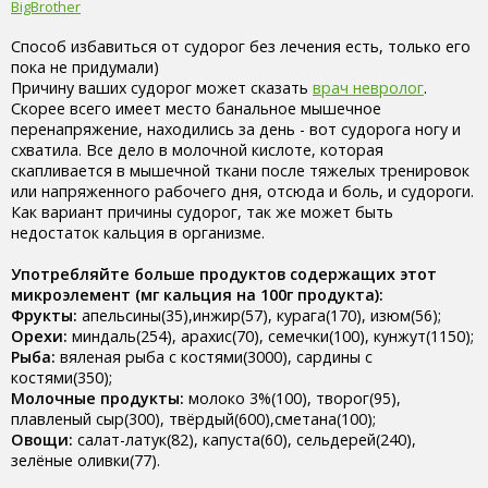
BigBrother
Способ избавиться от судорог без лечения есть, только его
пока не придумали)
Причину ваших судорог может сказать
врач невролог
.
Скорее всего имеет место банальное мышечное
перенапряжение, находились за день - вот судорога ногу и
схватила. Все дело в молочной кислоте, которая
скапливается в мышечной ткани после тяжелых тренировок
или напряженного рабочего дня, отсюда и боль, и судороги.
Как вариант причины судорог, так же может быть
недостаток кальция в организме.
Употребляйте больше продуктов содержащих этот
микроэлемент (мг кальция на 100г продукта):
Фрукты:
апельсины(35),инжир(57), курага(170), изюм(56);
Орехи:
миндаль(254), арахис(70), семечки(100), кунжут(1150);
Рыба:
вяленая рыба с костями(3000), сардины с
костями(350);
Молочные продукты:
молоко 3%(100), творог(95),
плавленый сыр(300), твёрдый(600),сметана(100);
Овощи:
салат-латук(82), капуста(60), сельдерей(240),
зелёные оливки(77).