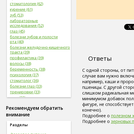
стоматология (62)
курение (61)
зуб (53)
лабораторные
исследования (52)
глаз (45)
болезни зубов и полости
рта (40)
болезни желудочно-кишечного
тракта (39)
Ответы
профилактика (39)
волосы (38)
беременность (38)
С одной стороны, от пит
психология (37)
случае вам нужно включ
стоматолог (36)
например, каши и проро
болезни глаз (33)
пшеницы. С другой стор
тренировки (33)
слишком радикальная ме
нога (32)
минимумом добавок поле
боль (32)
фигуре, не способствует
Рекомендуем обратить
фрукты (31)
конечно).
внимание
сердечно-сосудистая
Подробнее о
полезном 
система (31)
Подробнее о
зерновых 
Разделы
женская половая система (31)
мужская половая система (29)