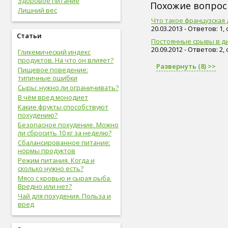
Здоровое питание
живот (29)
Похожие вопро
Лишний вес
болезни сердца и сосудов (28)
Что такое французская 
упражнения (27)
20.03.2013 - Ответов: 1,
сахар (26)
Статьи
Постоянные срывы в д
овощи (25)
20.09.2012 - Ответов: 2,
Гликемический индекс
мышцы (24)
продуктов. На что он влияет?
витамины (24)
Развернуть (8) >>
Пищевое поведение:
позвоночник (24)
типичные ошибки
сон (24)
Сыры: нужно ли ограничивать?
общий анализ крови (23)
В чём вред монодиет
болезни опорно-двигательной
Какие фрукты способствуют
системы, травмы (23)
похудению?
опорно-двигательная
Безопасное похудение. Можно
система (22)
ли сбросить 10 кг за неделю?
пищеварительная система (22)
Сбалансированное питание:
голова (22)
нормы продуктов
физическая форма (22)
Режим питания. Когда и
сигареты (22)
сколько нужно есть?
дети (22)
Мясо с кровью и сырая рыба.
вода (21)
Вредно или нет?
женские болезни (20)
Чай для похудения. Польза и
инфекционные болезни (20)
вред
болезни органов дыхания (19)
дыхательная система (19)