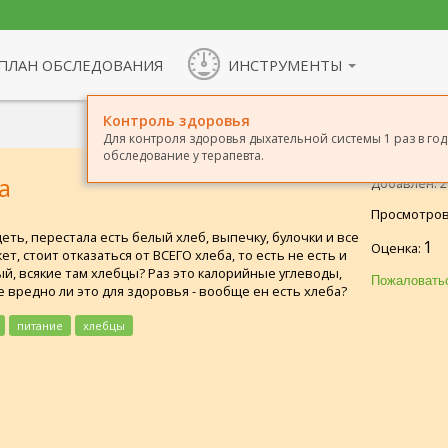
ПЛАН ОБСЛЕДОВАНИЯ
ИНСТРУМЕНТЫ
Контроль здоровья
Для контроля здоровья дыхательной системы 1 раз в г
обследование у терапевта.
а
Добавлен: 26
Просмотров
еть, перестала есть белый хлеб, выпечку, булочки и все
1
Оценка:
ет, стоит отказаться от ВСЕГО хлеба, то есть не есть и
й, всякие там хлебцы? Раз это калорийные углеводы,
 вредно ли это для здоровья - вообще ен есть хлеба?
питание
хлебцы