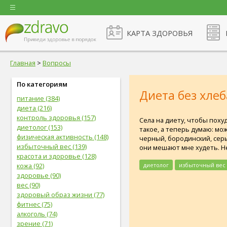
КАРТА ЗДОРОВЬЯ
Главная
>
Вопросы
По категориям
Диета без хлеб
питание (384)
диета (216)
контроль здоровья (157)
Села на диету, чтобы похуд
диетолог (153)
такое, а теперь думаю: мож
физическая активность (148)
черный, бородинский, серы
избыточный вес (139)
они мешают мне худеть. Не
красота и здоровье (128)
диетолог
избыточный вес
кожа (92)
здоровье (90)
вес (90)
здоровый образ жизни (77)
фитнес (75)
алкоголь (74)
зрение (71)