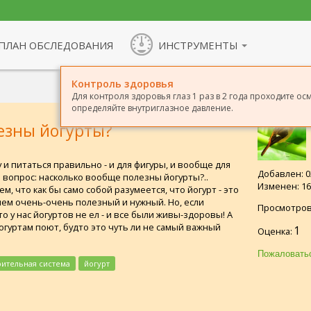
ПЛАН ОБСЛЕДОВАНИЯ
ИНСТРУМЕНТЫ
Контроль здоровья
Для контроля здоровья глаз 1 раз в 2 года проходите ос
определяйте внутриглазное давление.
езны йогурты?
и питаться правильно - и для фигуры, и вообще для
Добавлен: 02
й вопрос: насколько вообще полезны йогурты?..
Изменен: 16.
м, что как бы само собой разумеется, что йогурт - это
чем очень-очень полезный и нужный. Но, если
Просмотров
о у нас йогуртов не ел - и все были живы-здоровы! А
гуртам поют, будто это чуть ли не самый важный
1
Оценка:
ительная система
йогурт