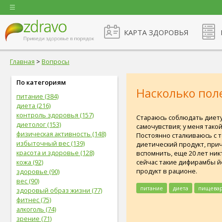
КАРТА ЗДОРОВЬЯ
Главная
>
Вопросы
По категориям
Насколько пол
питание (384)
диета (216)
контроль здоровья (157)
Стараюсь соблюдать диету 
диетолог (153)
самочувствия; у меня тако
физическая активность (148)
Постоянно сталкиваюсь с те
избыточный вес (139)
диетический продукт, при
красота и здоровье (128)
вспомнить, еще 20 лет никт
сейчас такие дифирамбы йо
кожа (92)
продукт в рационе.
здоровье (90)
вес (90)
питание
диета
пищевар
здоровый образ жизни (77)
фитнес (75)
алкоголь (74)
зрение (71)