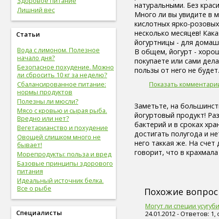
Здоровое питание
живот (29)
натуральными. Без краси
Лишний вес
болезни сердца и сосудов (28)
Много ли вы увидите в м
упражнения (27)
кислотных ярко-розовых
сахар (26)
несколько месяцев! Как
Статьи
овощи (25)
йогуртницы - для домашн
Вода с лимоном. Полезное
мышцы (24)
В общем, йогурт - хорош
начало дня?
витамины (24)
покупаете или сами дела
Безопасное похудение. Можно
позвоночник (24)
пользы от него не будет
ли сбросить 10 кг за неделю?
сон (24)
Сбалансированное питание:
Показать комментарии
общий анализ крови (23)
нормы продуктов
болезни опорно-двигательной
Полезны ли мюсли?
системы, травмы (23)
Заметьте, на большинст
Мясо с кровью и сырая рыба.
опорно-двигательная
йогуртовый продукт! Ра
Вредно или нет?
система (22)
бактерий и в сроках хра
Вегетарианство и похудение
пищеварительная система (22)
достигать полугода и не
Овощей слишком много не
голова (22)
него таккая же. На счет
бывает!
физическая форма (22)
говорит, что в крахмала
Морепродукты: польза и вред
сигареты (22)
Базовые принципы здорового
дети (22)
питания
вода (21)
Идеальный источник белка.
женские болезни (20)
Все о рыбе
Похожие вопро
инфекционные болезни (20)
болезни органов дыхания (19)
Могут ли специи усугу
Специалисты
24.01.2012 - Ответов: 1,
дыхательная система (19)