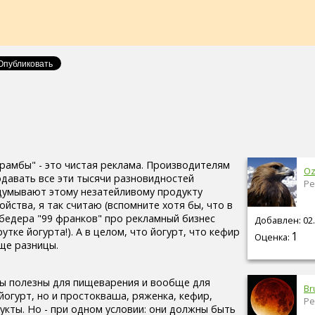
ирамбы" - это чистая реклама. Производителям
O
одавать все эти тысячи разновидностей
Ре
идумывают этому незатейливому продукту
йства, я так считаю (вспомните хотя бы, что в
едера "99 франков" про рекламный бизнес
Добавлен: 02.
утке йогурта!). А в целом, что йогурт, что кефир
1
Оценка:
бще разницы.
ы полезны для пищеварения и вообще для
Br
 йогурт, но и простокваша, ряженка, кефир,
Ре
кты. Но - при одном условии: они должны быть