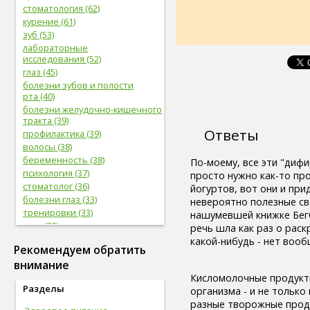
стоматология (62)
курение (61)
зуб (53)
лабораторные
исследования (52)
глаз (45)
болезни зубов и полости
рта (40)
болезни желудочно-кишечного
тракта (39)
Ответы
профилактика (39)
волосы (38)
беременность (38)
По-моему, все эти "диф
психология (37)
просто нужно как-то пр
стоматолог (36)
йогуртов, вот они и пр
болезни глаз (33)
невероятно полезные сво
тренировки (33)
нашумевшей книжке Бегб
нога (32)
речь шла как раз о раскр
боль (32)
какой-нибудь - нет воо
Рекомендуем обратить
фрукты (31)
внимание
сердечно-сосудистая
система (31)
Кисломолочные продукт
Разделы
женская половая система (31)
организма - и не только
мужская половая система (29)
разные творожные проду