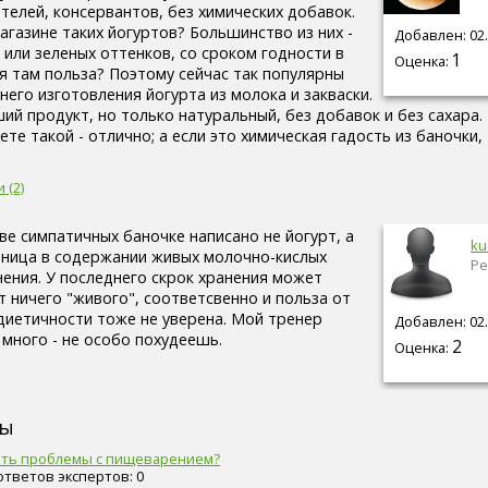
телей, консервантов, без химических добавок.
агазине таких йогуртов? Большинство из них -
Добавлен: 02.
 или зеленых оттенков, со сроком годности в
1
Оценка:
ая там польза? Поэтому сейчас так популярны
его изготовления йогурта из молока и закваски.
ий продукт, но только натуральный, без добавок и без сахара.
ете такой - отлично; а если это химическая гадость из баночки,
.
 (2)
ве симпатичных баночке написано не йогурт, а
ku
зница в содержании живых молочно-кислых
Ре
нения. У последнего скрок хранения может
т ничего "живого", соответсвенно и польза от
 диетичности тоже не уверена. Мой тренер
Добавлен: 02.
 много - не особо похудеешь.
2
Оценка:
сы
бить проблемы с пищеварением?
 ответов экспертов: 0