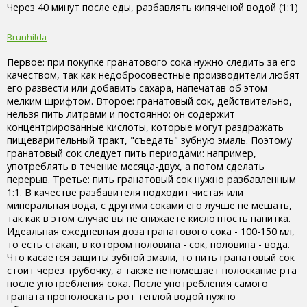
Через 40 минут после еды, разбавлять кипячёной водой (1:1)
Brunhilda
Первое: при покупке гранатового сока нужно следить за его
качеством, так как недобросовестные производители любят
его развести или добавить сахара, напечатав об этом
мелким шрифтом. Второе: гранатовый сок, действительно,
нельзя пить литрами и постоянно: он содержит
концентрированные кислоты, которые могут раздражать
пищеварительный тракт, "съедать" зубную эмаль. Поэтому
гранатовый сок следует пить периодами: например,
употреблять в течение месяца-двух, а потом сделать
перерыв. Третье: пить гранатовый сок нужно разбавленным
1:1. В качестве разбавителя подходит чистая или
минеральная вода, с другими соками его лучше не мешать,
так как в этом случае вы не снижаете кислотность напитка.
Идеальная ежедневная доза гранатового сока - 100-150 мл,
то есть стакан, в котором половина - сок, половина - вода.
Что касается защиты зубной эмали, то пить гранатовый сок
стоит через трубочку, а также не помешает полоскание рта
после употребления сока. После употребления самого
граната прополоскать рот теплой водой нужно