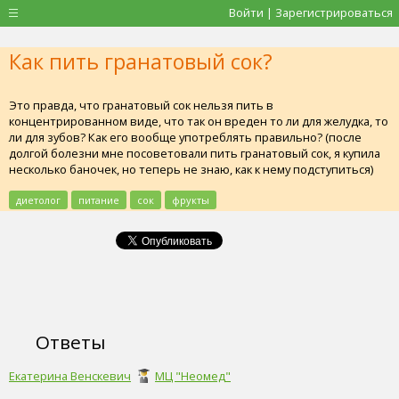
Войти | Зарегистрироваться
Как пить гранатовый сок?
Это правда, что гранатовый сок нельзя пить в
концентрированном виде, что так он вреден то ли для желудка, то
ли для зубов? Как его вообще употреблять правильно? (после
долгой болезни мне посоветовали пить гранатовый сок, я купила
несколько баночек, но теперь не знаю, как к нему подступиться)
диетолог
питание
сок
фрукты
Ответы
Екатерина Венскевич
МЦ "Неомед"