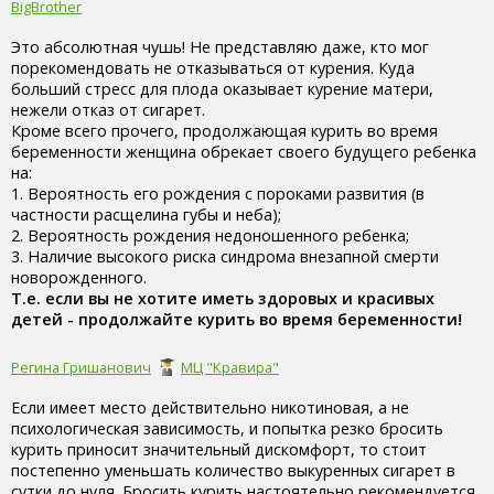
BigBrother
Это абсолютная чушь! Не представляю даже, кто мог
порекомендовать не отказываться от курения. Куда
больший стресс для плода оказывает курение матери,
нежели отказ от сигарет.
Кроме всего прочего, продолжающая курить во время
беременности женщина обрекает своего будущего ребенка
на:
1. Вероятность его рождения с пороками развития (в
частности расщелина губы и неба);
2. Вероятность рождения недоношенного ребенка;
3. Наличие высокого риска синдрома внезапной смерти
новорожденного.
Т.е. если вы не хотите иметь здоровых и красивых
детей - продолжайте курить во время беременности!
Регина Гришанович
МЦ "Кравира"
Если имеет место действительно никотиновая, а не
психологическая зависимость, и попытка резко бросить
курить приносит значительный дискомфорт, то стоит
постепенно уменьшать количество выкуренных сигарет в
сутки до нуля. Бросить курить настоятельно рекомендуется,