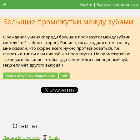
Войти | Зарегистрироваться
Большие промежутки между зубами
С рождения у меня спереди большие промежутки между зубами
(между 1 и 2 с обоих сторон). Раньше, когда ходил к стоматологу,
мне сказали, что скорее всего нужно протезироваться, т.е.
ставить штивты и на них зубы в промежутки. Но промежутки не
такие уж и большие, чтобы туда поместился полноценный зуб.
Неужели нет другого выхода?!
болезни зубов и полости рта
зуб
Ответы
Лариса Макаревич
Sante