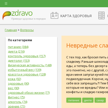
КАРТА ЗДОРОВЬЯ
Главная
>
Вопросы
По категориям
Невредные сла
питание (384)
диета (216)
контроль здоровья (157)
С тех пор, как бросил пить 
диетолог (153)
сладкому. Раньше шоколадк
физическая активность (148)
еды, а теперь без десерта 
избыточный вес (139)
это понятно, но с другой,
красота и здоровье (128)
врач меня запугал кучей п
поджелудочная. Короче, ну
кожа (92)
себе все запрещать?! Тем б
здоровье (90)
которые не вредны? Или х
вес (90)
конфеты и сладкую газиров
здоровый образ жизни (77)
фитнес (75)
питание
диета
сахар
алкоголь (74)
зрение (71)