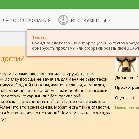
ПЛАН ОБСЛЕДОВАНИЯ
ИНСТРУМЕНТЫ
Тесты
Пройдите ряд полезных информационных тестов в разде
обнаружить проблемы или скорректировать свой ЗОЖ-п
дости?
и курить, замечаю, что развилась другая тяга - к
Добавлен: 29
и и халву вообще не замечал, для меня не было такой
никуда. С одной стороны, лучше сладости, чем водка,
Просмотров
 с весом начинаются проблемы, да и вообще... знакомый
оследствий: сахарный диабет, плохие зубы,
0
Оценка:
жно как-то ограничивать сладости, но сколько можно
олее что это все-таки еда. Может, есть такие сладости,
отя бы вредные, но не очень? Чем заменить шоколадки,
ку?