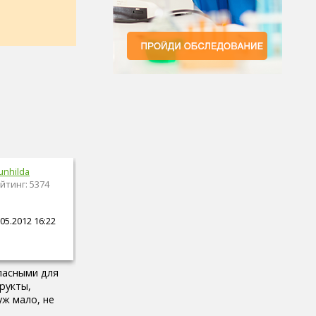
unhilda
йтинг: 5374
05.2012 16:22
пасными для
рукты,
уж мало, не