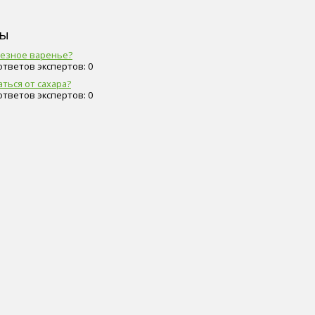
сы
олезное варенье?
 ответов экспертов: 0
ться от сахара?
 ответов экспертов: 0