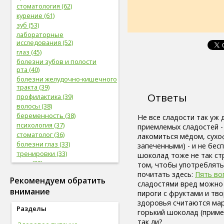
стоматология (62)
курение (61)
зуб (53)
лабораторные
исследования (52)
глаз (45)
болезни зубов и полости
рта (40)
болезни желудочно-кишечного
тракта (39)
Ответы
профилактика (39)
волосы (38)
беременность (38)
Не все сладости так уж 
психология (37)
приемлемых сладостей -
стоматолог (36)
лакомиться мёдом, сухо
болезни глаз (33)
запеченными) - и не бес
тренировки (33)
шоколад тоже не так стр
нога (32)
том, чтобы употреблять
боль (32)
почитать здесь:
Пять во
Рекомендуем обратить
фрукты (31)
сладостями вред можно
внимание
сердечно-сосудистая
пироги с фруктами и тв
система (31)
здоровья считаются мар
Разделы
женская половая система (31)
горький шоколад (пример
мужская половая система (29)
так ли?