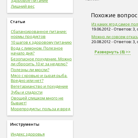
Здоровое питание
живот (29)
Лишний вес
болезни сердца и сосудов (28)
упражнения (27)
Похожие вопро
сахар (26)
Статьи
Из каких ягод самое п
овощи (25)
19.06.2012 - Ответов: 3,
Сбалансированное питание:
мышцы (24)
нормы продуктов
Можно ли совсем отказа
витамины (24)
20.08.2012 - Ответов: 3,
10 шагов к здоровому питанию
позвоночник (24)
Вода с лимоном. Полезное
сон (24)
Развернуть (8) >>
начало дня?
общий анализ крови (23)
Безопасное похудение. Можно
болезни опорно-двигательной
ли сбросить 10 кг за неделю?
системы, травмы (23)
Полезны ли мюсли?
опорно-двигательная
Мясо с кровью и сырая рыба.
система (22)
Вредно или нет?
пищеварительная система (22)
Вегетарианство и похудение
голова (22)
Зубы и сладости
физическая форма (22)
Овощей слишком много не
сигареты (22)
бывает!
дети (22)
Морепродукты: польза и вред
вода (21)
женские болезни (20)
инфекционные болезни (20)
Инструменты
болезни органов дыхания (19)
Индекс здоровья
дыхательная система (19)