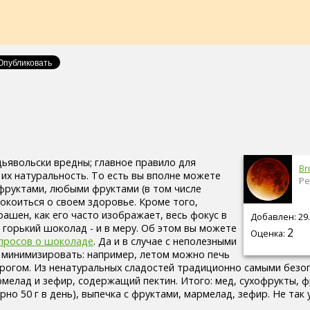
дьявольски вредны; главное правило для
Br
 их натуральность. То есть вы вполне можете
Ре
фруктами, любыми фруктами (в том числе
покоиться о своем здоровье. Кроме того,
ашен, как его часто изображает, весь фокус в
Добавлен: 29.
 горький шоколад - и в меру. Об этом вы можете
2
Оценка:
просов о шоколаде
. Да и в случае с неполезными
 минимизировать: например, летом можно печь
орогом. Из ненатуральных сладостей традиционно самыми безо
мелад и зефир, содержащий пектин. Итого: мед, сухофрукты, ф
но 50 г в день), выпечка с фруктами, мармелад, зефир. Не так 