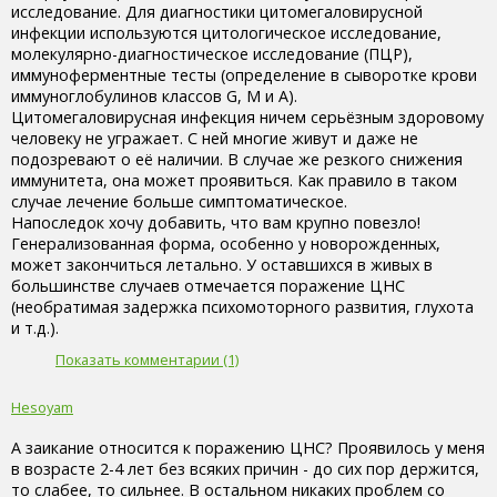
исследование. Для диагностики цитомегаловирусной
инфекции используются цитологическое исследование,
молекулярно-диагностическое исследование (ПЦР),
иммуноферментные тесты (определение в сыворотке крови
иммуноглобулинов классов G, M и А).
Цитомегаловирусная инфекция ничем серьёзным здоровому
человеку не угражает. С ней многие живут и даже не
подозревают о её наличии. В случае же резкого снижения
иммунитета, она может проявиться. Как правило в таком
случае лечение больше симптоматическое.
Напоследок хочу добавить, что вам крупно повезло!
Генерализованная форма, особенно у новорожденных,
может закончиться летально. У оставшихся в живых в
большинстве случаев отмечается поражение ЦНС
(необратимая задержка психомоторного развития, глухота
и т.д.).
Показать комментарии (1)
Hesoyam
А заикание относится к поражению ЦНС? Проявилось у меня
в возрасте 2-4 лет без всяких причин - до сих пор держится,
то слабее, то сильнее. В остальном никаких проблем со