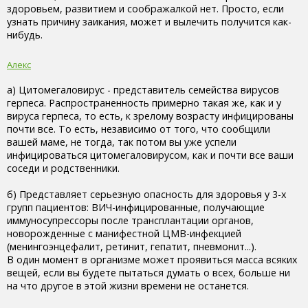
здоровьем, развитием и соображалкой нет. Просто, если
узнать причину заикания, может и вылечить получится как-
нибудь.
Алекс
а) Цитомегаловирус - представитель семейства вирусов
герпеса. Распространенность примерно такая же, как и у
вируса герпеса, то есть, к зрелому возрасту инфицированы
почти все. То есть, независимо от того, что сообщили
вашей маме, не тогда, так потом вы уже успели
инфицироваться цитомегаловирусом, как и почти все ваши
соседи и родственники.
б) Представляет серьезную опасность для здоровья у 3-х
групп пациентов: ВИЧ-инфицированные, получающие
иммуносупрессоры после трансплантации органов,
новорожденные с манифестной ЦМВ-инфекцией
(менингоэнцефалит, ретинит, гепатит, пневмонит...).
В один момент в организме может проявиться масса всяких
вещей, если вы будете пытаться думать о всех, больше ни
на что другое в этой жизни времени не останется.