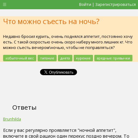
Войти | Зарегистрироваться
Что можно съесть на ночь?
Недавно бросил курить, очень поднялся аппетит, постоянно хочу
есть. С такой скоростью очень скоро наберу много лишних кг. Что
можно съесть вечером\ночью, чтобы не поправляться?
избыточный вес
питание
диета
курение
вредные привычки
Ответы
Brunhilda
Если у вас регулярно проявляется "ночной аппетит",
включите в свой рацион один перекус поздно вечером. То