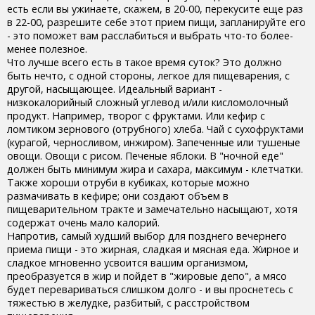
есть если вы ужинаете, скажем, в 20-00, перекусите еще раз
в 22-00, разрешите себе этот прием пищи, запланируйте его
- это поможет вам расслабиться и выбрать что-то более-
менее полезное.
Что лучше всего есть в такое время суток? Это должно
быть нечто, с одной стороны, легкое для пищеварения, с
другой, насыщающее. Идеальный вариант -
низкокалорийный сложный углевод и/или кисломолочный
продукт. Например, творог с фруктами. Или кефир с
ломтиком зернового (отрубного) хлеба. Чай с сухофруктами
(курагой, черносливом, инжиром). Запеченные или тушеные
овощи. Овощи с рисом. Печеные яблоки. В "ночной еде"
должен быть минимум жира и сахара, максимум - клетчатки.
Также хороши отруби в кубиках, которые можно
размачивать в кефире; они создают объем в
пищеварительном тракте и замечательно насыщают, хотя
содержат очень мало калорий.
Напротив, самый худший выбор для позднего вечернего
приема пищи - это жирная, сладкая и мясная еда. Жирное и
сладкое мгновенно усвоится вашим организмом,
преобразуется в жир и пойдет в "жировые депо", а мясо
будет перевариваться слишком долго - и вы проснетесь с
тяжестью в желудке, разбитый, с расстройством