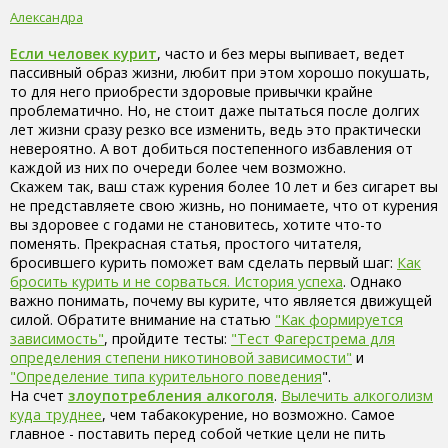
Александра
Если человек курит
, часто и без меры выпивает, ведет
пассивный образ жизни, любит при этом хорошо покушать,
то для него приобрести здоровые привычки крайне
проблематично. Но, не стоит даже пытаться после долгих
лет жизни сразу резко все изменить, ведь это практически
невероятно. А вот добиться постепенного избавления от
каждой из них по очереди более чем возможно.
Скажем так, ваш стаж курения более 10 лет и без сигарет вы
не представляете свою жизнь, но понимаете, что от курения
вы здоровее с годами не становитесь, хотите что-то
поменять. Прекрасная статья, простого читателя,
бросившего курить поможет вам сделать первый шаг:
Как
бросить курить и не сорваться. История успеха
. Однако
важно понимать, почему вы курите, что является движущей
силой. Обратите внимание на статью
"Как формируется
зависимость"
, пройдите тесты:
"Тест Фагерстрема для
определения степени никотиновой зависимости"
и
"Определение типа курительного поведения
".
На счет
злоупотребления алкоголя
.
Вылечить алкоголизм
куда труднее
, чем табакокурение, но возможно. Самое
главное - поставить перед собой четкие цели не пить