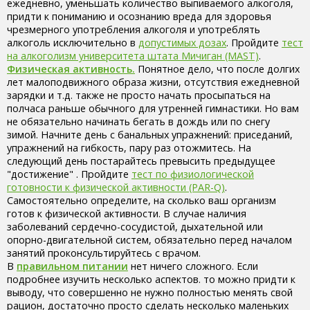
ежедневно, уменьшать количество выпиваемого алкоголя,
придти к пониманию и осознанию вреда для здоровья
чрезмерного употребления алкоголя и употреблять
алкоголь исключительно в
допустимых дозах
. Пройдите
тест
на алкоголизм университета штата Мичиган (MAST)
.
Физическая активность.
Понятное дело, что после долгих
лет малоподвижного образа жизни, отсутствия ежедневной
зарядки и т.д. также не просто начать просыпаться на
полчаса раньше обычного для утренней гимнастики. Но вам
не обязательно начинать бегать в дождь или по снегу
зимой. Начните день с банальных упражнений: приседаний,
упражнений на гибкость, пару раз отожмитесь. На
следующий день постарайтесь превысить предыдущее
"достижение" . Пройдите
тест по физиологической
готовности к физической активности (PAR-Q)
.
Самостоятельно определите, на сколько ваш организм
готов к физической активности. В случае наличия
заболеваний сердечно-сосудистой, дыхательной или
опорно-двигательной систем, обязательно перед началом
занятий проконсультируйтесь с врачом.
В
правильном питании
нет ничего сложного. Если
подробнее изучить несколько аспектов. то можно придти к
выводу, что совершенно не нужно полностью менять свой
рацион, достаточно просто сделать несколько маленьких