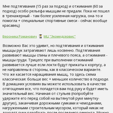
Мне подтягивания (15 раз за подход) и отжимания (60 за
подход) особо рельефа мышцам не придали. Пока не пошел
в тренажерный - там более усиленная нагрузка, она-то и
помогла + специальные спортивные смеси - сейчас вообще
красавец)
Вероника Романович
МЦ "Экомедсервис"
Возможно Вас это удивит, но подтягивания и отжимания
мышцы рук затрагивают лишь косвенно. Подтягивания
развивают мышцы спины и плечевого пояса, а отжимания -
мышцы груди. Трицепс при выполнении отжиманий
развивается лучше если локти будут прижаты к корпусу, а
не направлены в стороны, как в классическом варианте.
Что же касается наращивания мышц, то здесь схема
классическая: больше вес + меньшее количество в подходе.
В домашних условиях вы можете использовать в качестве
отягощения все, что попадется вам под руку и будет иметь
значительный вес. Начиная от стульев (попробуйте
удержите его перед собой на вытянутой руке минутку-
другую), заканчивая дорожными сумками и чемоданами,
нагруженными строительным мусором, который никак не
доходят руки разобрать после последнего ремонта. Можно