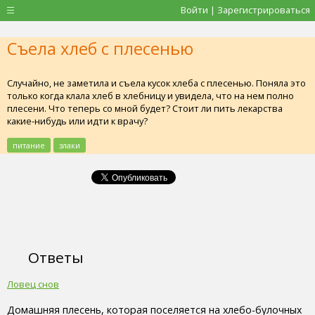
Войти | Зарегистрироваться
Съела хлеб с плесенью
Случайно, не заметила и съела кусок хлеба с плесенью. Поняла это
только когда клала хлеб в хлебницу и увидела, что на нем полно
плесени. Что теперь со мной будет? Стоит ли пить лекарства
какие-нибудь или идти к врачу?
питание
злаки
Ответы
Ловец снов
Домашняя плесень, которая поселяется на хлебо-булочных