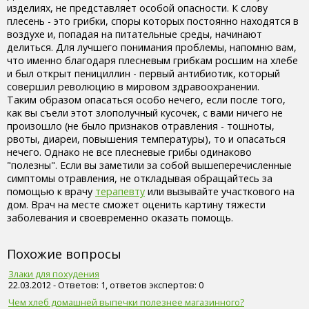
изделиях, не представляет особой опасности. К слову
плесень - это грибки, споры которых постоянно находятся в
воздухе и, попадая на питательные среды, начинают
делиться. Для лучшего понимания проблемы, напомню вам,
что именно благодаря плесневым грибкам росшим на хлебе
и был открыт пенициллин - первый антибиотик, который
совершил революцию в мировом здравоохранении.
Таким образом опасаться особо нечего, если после того,
как вы съели этот злополучный кусочек, с вами ничего не
произошло (не было признаков отравления - тошноты,
рвоты, диареи, повышения температуры), то и опасаться
нечего. Однако не все плесневые грибы одинаково
"полезны". Если вы заметили за собой вышеперечисленные
симптомы отравления, не откладывая обращайтесь за
помощью к врачу
терапевту
или вызывайте участкового на
дом. Врач на месте сможет оценить картину тяжести
заболевания и своевременно оказать помощь.
Похожие вопросы
Злаки для похудения
22.03.2012 - Ответов: 1, ответов экспертов: 0
Чем хлеб домашней выпечки полезнее магазинного?