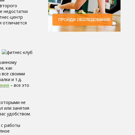
-второго
се недостатки
тнес-центр
и отличается
афанному
м, как
 все своими
лки и т.д.
ания
– все это
 которыми не
л или занятия
вас удобством.
 с работы
олное