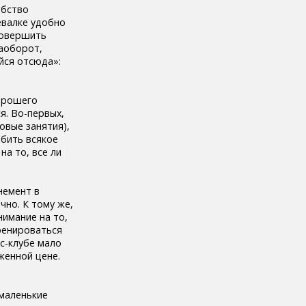
обство
евалке удобно
совершить
наоборот,
йся отсюда»:
орошего
я. Во-первых,
овые занятия),
тбить всякое
на то, все ли
немент в
чно. К тому же,
имание на то,
тренироваться
ес-клубе мало
женной цене.
 маленькие