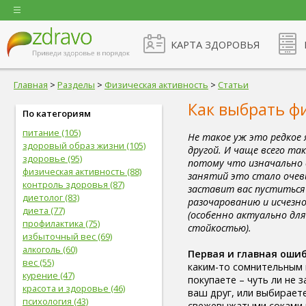
КАРТА ЗДОРОВЬЯ
Главная
>
Разделы
>
Физическая активность
>
Статьи
Как выбрать ф
По категориям
питание (105)
Не такое уж это редкое 
здоровый образ жизни (105)
другой. И чаще всего та
здоровье (95)
потому что изначально 
физическая активность (88)
занятий это стало очев
контроль здоровья (87)
заставит вас пуститься 
диетолог (83)
разочарованию и исчезн
диета (77)
(особенно актуально дл
профилактика (75)
стойкостью).
избыточный вес (69)
алкоголь (60)
Первая и главная оши
вес (55)
каким-то сомнительным
курение (47)
покупаете – чуть ли не 
красота и здоровье (46)
ваш друг, или выбирает
психология (43)
свежевыжатыми соками и