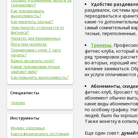
Сколько упражнений делать за
Удобство раздевало
вредные привычки (8)
тренировку?
раздевалок, системы хр
беременность (8)
Как тренировать
переодеваться и хранит
опорно-двигательная
выносливость?
система (8)
какие-то дополнительные
Как укрепить сердце?
гигиена (8)
самый сомнительный вар
Чем пилатес отличается от
болезни желудочно-кишечного
фитнеса?
тесные, переполненные,
тракта (8)
Пилатес для беременных
болезни опорно-двигательной
Йога при сколиозе
Тренеры.
Профессион
системы, травмы (8)
Тренировки с нуля. С чего
фитнес-клуба, который 
инфекционные болезни (8)
начать?
ряд тренировок рассчит
болезни органов дыхания (7)
Важно ли качать ноги?
во-вторых, хороший инс
урологические болезни (7)
Какие тренировки лучше
желание заниматься. Обр
мужские болезни (7)
сжигают жир?
их услуги оплачиваются
антропометрия (7)
Как повысить выносливость?
рот (7)
Абонементы, скидки
очки (7)
фитнес-клуб, бросают тр
Специалисты
отбеливание зубов (7)
абонемент обычно выгод
эндокринная система (7)
тренер
какие виды абонементов
потенция (7)
по особому графику. Нап
депрессия (7)
людей, было бы хорошо 
Инструменты
зависимость (7)
Также монетку в копилк
прививки (6)
Индекс здоровья
близорукость (6)
Еще один совет:
думайт
Карта физического состояния
скрининг (6)