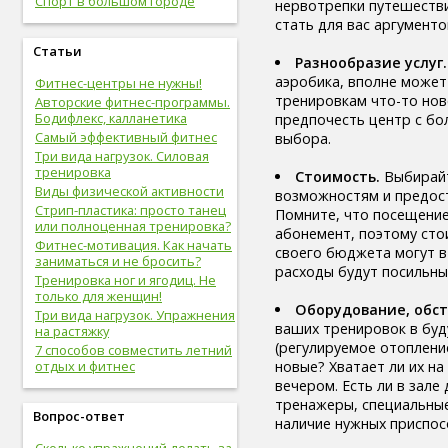
Спорт в большом городе
нервотрепки путешестви
здоровые привычки (16)
стать для вас аргументо
волосы (15)
витамины (14)
Статьи
Разнообразие услуг.
сон (14)
аэробика, вполне может 
Фитнес-центры не нужны!
алкоголизм (13)
тренировкам что-то нове
Авторские фитнес-программы.
центральная нервная
Бодифлекс, калланетика
предпочесть центр с бо
система (13)
Самый эффективный фитнес
выбора.
онкологические болезни (12)
Три вида нагрузок. Силовая
инструментальное
тренировка
Стоимость.
Выбирайт
исследование (11)
Виды физической активности
возможностям и предост
идеальный вес (11)
Стрип-пластика: просто танец
Помните, что посещение
упражнения (11)
или полноценная тренировка?
абонемент, поэтому сто
овощи (11)
Фитнес-мотивация. Как начать
своего бюджета могут в 
мужская половая система (10)
заниматься и не бросить?
расходы будут посильным
психолог (10)
Тренировка ног и ягодиц. Не
психотерапевт (10)
только для женщин!
Оборудование, обст
стоматолог (9)
Три вида нагрузок. Упражнения
ваших тренировок в буд
психотерапия (9)
на растяжку
(регулируемое отоплени
болезни молочных желез (9)
7 способов совместить летний
новые? Хватает ли их на
молочная железа (9)
отдых и фитнес
вечером. Есть ли в зале
пищеварительная система (9)
тренажеры, специальные
фрукты (9)
Вопрос-ответ
наличие нужных приспос
спорт в большом городе (9)
дыхательная система (8)