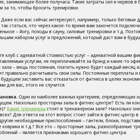
е, занимающее более получаса. Такие затраты сил и нервов в
м за то, чтобы бросить тренировки.
Даже если вас сейчас интересуют, например, только беговые 
так статься, что через какое-то время вам захочется подключ
нькое – йогу, походы в сауну, силовые тренировки и т.д. Поэт
льшим набором услуг и предложений, который даст вам в буду
е клуб с адекватной стоимостью услуг – адекватной вашим ф
авляемым услугам, не переплачивайте за брэнд и какие-то эф
 зала – вещь постоянная, платить нужно будет каждый месяц ил
ит правильно расчитывать свои силы. Постоянные переплаты и 
будущем заставить вас отказаться от фитнеса в целях экономи
и для вас, этого не случится.
ановка.
Один из наиболее важных критериев, определяющих 
ущем. Насколько просторны залы в фитнес-центре? Есть ли ко
е)?
Какие тренажеры
стоят в тренажерном зале? Насколько они
 всех? Для ответа на этот вопрос стоит зайти в фитнес-центр в 
 другие необходимые приспособления – гантели, блоки, подставк
 коврики и т.д.? Все это – просторные залы, разнообразные т
облений – является признаками хорошего фитнес-центра.