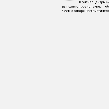
В фитнес центры не
пиво (5)
выполняют ровно такие, чтоб
злаки (5)
Честно говоря Систематическ
нога (5)
лазерная коррекция (5)
физическая форма (5)
иммунитет (4)
сердце (4)
ногти (4)
мышцы (4)
головной мозг (4)
вода (4)
тренажер (4)
целлюлит (4)
экология (4)
адаптивный спорт (4)
гимнастика (4)
острота зрения (4)
лекарственные средства (4)
диагностика генетических
нарушений (4)
флюорография (4)
общий анализ крови (4)
солярий (4)