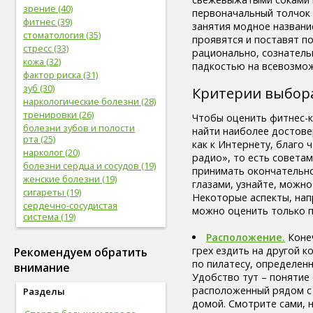
зрение (40)
первоначальный толчок 
фитнес (39)
занятия модное название
стоматология (35)
проявятся и поставят п
стресс (33)
рационально, сознательн
кожа (32)
падкостью на всевозмож
фактор риска (31)
зуб (30)
Критерии выбора
наркологические болезни (28)
тренировки (26)
Чтобы оценить фитнес-к
болезни зубов и полости
найти наиболее достов
рта (25)
как к Интернету, благо 
нарколог (20)
радио», то есть совета
болезни сердца и сосудов (19)
принимать окончательно
женские болезни (19)
глазами, узнайте, можно
сигареты (19)
Некоторые аспекты, нап
сердечно-сосудистая
можно оценить только п
система (19)
женское здоровье (18)
Расположение.
Конеч
глаз (17)
грех ездить на другой 
Рекомендуем обратить
спорт (17)
по пилатесу, определен
внимание
женская половая система (17)
Удобство тут – понятие
болезни глаз (17)
расположенный рядом с 
Разделы
лабораторные
домой. Смотрите сами, 
исследования (16)