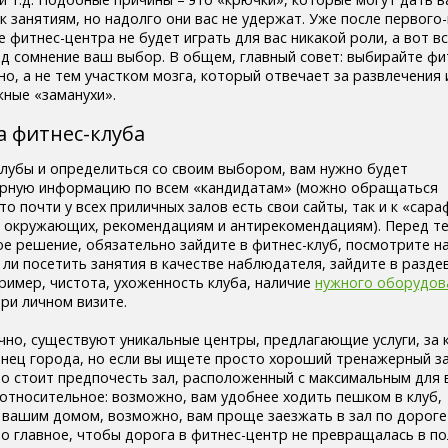
к занятиям, но надолго они вас не удержат. Уже после первого
 фитнес-центра не будет играть для вас никакой роли, а вот в
од сомнение ваш выбор. В общем, главный совет: выбирайте фи
о, а не тем участком мозга, который отвечает за развлечения 
ные «заманухи».
 фитнес-клуба
лубы и определиться со своим выбором, вам нужно будет
ерную информацию по всем «кандидатам» (можно обращаться
что почти у всех приличных залов есть свои сайты, так и к «сар
м окружающих, рекомендациям и антирекомендациям). Перед те
е решение, обязательно зайдите в фитнес-клуб, посмотрите на
 ли посетить занятия в качестве наблюдателя, зайдите в раздева
ример, чистота, ухоженность клуба, наличие
нужного оборудов
ри личном визите.
но, существуют уникальные центры, предлагающие услуги, за
конец города, но если вы ищете просто хороший тренажерный за
но стоит предпочесть зал, расположенный с максимальным для 
 относительное: возможно, вам удобнее ходить пешком в клуб,
вашим домом, возможно, вам проще заезжать в зал по дороге
но главное, чтобы дорога в фитнес-центр не превращалась в п