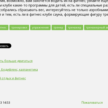
емя, возможно, вам захочется водить их на фитнес; узнайте еще
м клубе какие-то программы для детей, есть ли специальные ра
ы собрались сбрасывать вес, интересуйтесь не только аэробным
е и тем, есть ли в фитнес-клубе сауна, формирующие фигуру тр
тнес
тренировки
упражнения
тренер
тренажер
тренажерный з
ть больше двигаться
 Бодифлекс, калланетика
й отдых и фитнес
3 14:53