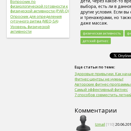
дети, через какое-то вр
Вопросник по
легкие (6)
выбора, есть ли в данно
физиологической готовности к
сахар (6)
физической активности (PAR-Q)
другие условия. Если в
сигара (6)
Опросник для определения
и тренажерами, но такж
холестерин (6)
суточного ритма (MEQ-SA)
даже массаж.
лабораторный показатель (6)
Уровень физической
первая помощь (6)
активности
физическая активность
фи
вегетарианство (6)
детский фитнес
психические болезни (6)
онколог (5)
офтальмолог (5)
лечение (5)
закаливание (5)
Еще статьи по теме:
мочевыделительная
Здоровые привычки. Как нача
система (5)
Фитнес-центры не нужны!
слух (5)
Авторские фитнес-программы.
электронные сигареты (5)
Самый эффективный фитнес
артериальное давление (5)
7 способов совместить летни
пищевое поведение (5)
капоэйра (5)
петанк (5)
Комментарии
дети (5)
тренер (5)
Izmail
[110]
20.06.201
мясо (5)
рыба (5)