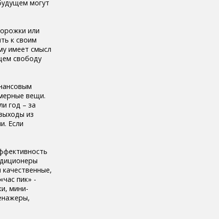
 будущем могут
дорожки или
ить к своим
ому имеет смысл
щем свободу
инансовым
емерные вещи.
и год – за
выходы из
и. Если
эффективность
ндиционеры
 качественные,
«час пик» -
и, мини-
ренажеры,