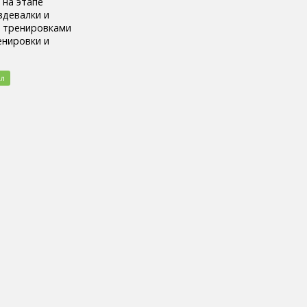
 на этапе
здевалки и
и тренировками
енировки и
ал