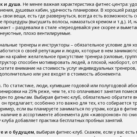
к и душа.
Не менее важная характеристика фитнес-центра: уд
анения, душевых кабин, удачность планировки. В хорошей разд
ь свои вещи, есть где развернуться, всегда есть возможность 
 процедуры (высушить волосы, намазаться кремом и т.д.). И, 
иант – раздевалки в стиле «переодевайся уже скорее и вымета
 неуютные, плохо вентилируемые.
альные тренеры и инструкторы – обязательное условие для х
заботится о своей репутации и людях, которые в нем занимаютс
ан на крайне желательное присутствие тренера (силовые, групп
труктор способен мотивировать людей, а плохой, наоборот, о
атите внимание на стоимость услуг индивидуальных тренеров, 
 дополнительно или уже входят в стоимость абонемента.
.
По статистике, люди, купившие годовой или полугодовой або
енировки на 25% реже, чем те, кто оплачивают занятия помеся
ен по деньгам. Выбирая фитнес-клуб, обязательно обратите вн
 он предлагает; особенно это важно для тех, кто собирается 
ример, если вы планируете заниматься по утрам, когда в фитн
наличие в ассортименте абонемента для «жаворонков» по сни
у клуба добавляет практика бесплатных пробных занятий.
е и о будущем
, выбирая фитнес-клуб. Скажем, если у вас есть