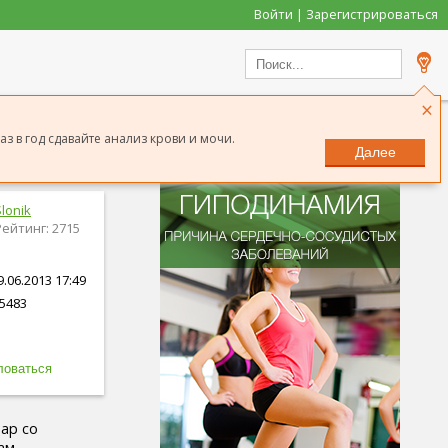
Войти | Зарегистрироваться
×
з в год сдавайте анализ крови и мочи.
Далее
Slonik
Рейтинг: 2715
.06.2013 17:49
5483
бар со
ам