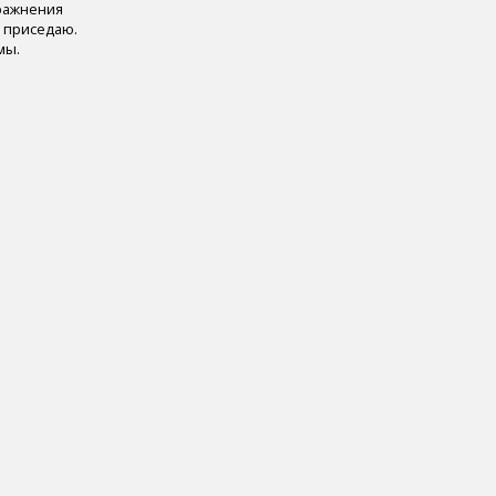
пражнения
, приседаю.
мы.