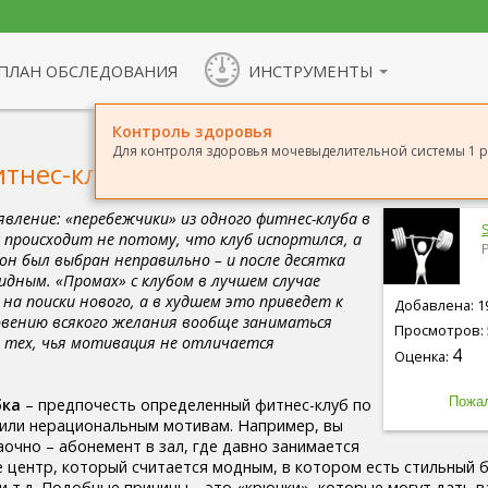
ПЛАН ОБСЛЕДОВАНИЯ
ИНСТРУМЕНТЫ
Контроль здоровья
Для контроля здоровья мочевыделительной системы 1 ра
итнес-клуб?
явление: «перебежчики» из одного фитнес-клуба в
к происходит не потому, что клуб испортился, а
он был выбран неправильно – и после десятка
идным. «Промах» с клубом в лучшем случае
на поиски нового, а в худшем это приведет к
Добавлена: 19
овению всякого желания вообще заниматься
Просмотров: 
я тех, чья мотивация не отличается
4
Оценка:
бка
– предпочесть определенный фитнес-клуб по
 или нерациональным мотивам. Например, вы
заочно – абонемент в зал, где давно занимается
е центр, который считается модным, в котором есть стильный 
 т.д. Подобные причины – это «крючки», которые могут дать в