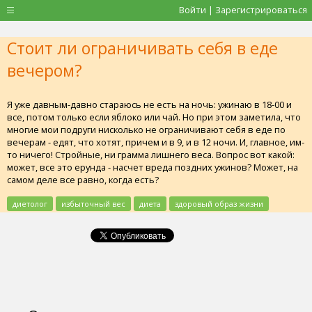
Войти | Зарегистрироваться
Стоит ли ограничивать себя в еде
вечером?
Я уже давным-давно стараюсь не есть на ночь: ужинаю в 18-00 и
все, потом только если яблоко или чай. Но при этом заметила, что
многие мои подруги нисколько не ограничивают себя в еде по
вечерам - едят, что хотят, причем и в 9, и в 12 ночи. И, главное, им-
то ничего! Стройные, ни грамма лишнего веса. Вопрос вот какой:
может, все это ерунда - насчет вреда поздних ужинов? Может, на
самом деле все равно, когда есть?
диетолог
избыточный вес
диета
здоровый образ жизни