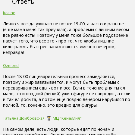
Ответы
Justine
Лично я всегда ужинаю не позже 19-00, а часто и раньше
(еще мама меня так приучила), а проблемы с лишним весом
все равно есть! Поэтому у меня тоже большое подозрение
насчет того, что все это - про то, что якобы лишние
килограммы быстрее завязываются именно вечером, -
неправда!
Ozmond
После 18-00 пищеварительный процесс замедляется,
поэтому и жир завязывается, и могут быть проблемы с
перевариванием еды - вот и все. Если в течение дня ты ел
мало, то и поздний (легкий) ужин фигуре не навредит, а если
и так ел досыта, а потом еще поздно вечером нарубился по
полной, то, конечно, это вредно для фигуры!
Татьяна Домбровская
МЦ "Кенеллия"
На самом деле, есть люди, которые едят по ночам и
остаются стройными. Другие всю жизнь мучают себя